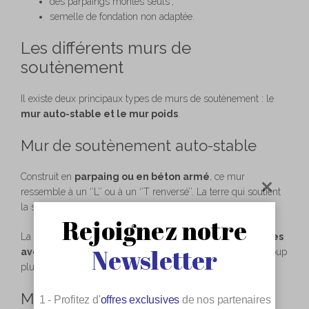
des parpaings montés seuls ;
semelle de fondation non adaptée.
Les différents murs de
soutènement
Il existe deux principaux types de murs de soutènement : le
mur auto-stable et le mur poids
.
Mur de soutènement auto-stable
Construit en
parpaing ou en béton armé
, ce mur
ressemble à un ‘’L’’ ou à un ‘’T renversé’’. La terre qui soutient
la structure recouvre aussi la partie la plus courte.
Rejoignez notre
La construction d’un tel mur
nécessite des compétences
Newsletter
avérées
, car elle est complexe. Cependant, elle est beaucoup
plus économique en termes de matériau.
Mur poids
1 - Profitez d'
offres exclusives
de nos partenaires