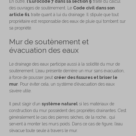
En outre,
l’Eurocode 7 dans sa section 9
traite du calcul
des ouvrages de soutènement. Le
Code civil dans son
article 61
traite quant à lui du drainage. Il stipule que tout
propriétaire est responsable des eaux de pluie qui tombent sur
sa propriété.
Mur de soutènement et
évacuation des eaux
Le drainage des eaux participe aussi à la solidité du mur de
soutènement. L’eau présente derrière un mur sans évacuation,
à force de pousser peut
créer des fissures et briser le
mur
. Pour éviter cela, un système d’évacuation des eaux
s’avère utile.
Il peut s’agir d’un
système naturel
si les matériaux de
construction du mur possèdent des propriétés drainantes. C’est
généralement le cas des pierres sèches, de la roche… qui
servent à monter les murs poids. Dans ce cas de figure, l’eau
s’évacue toute seule à travers le mur.