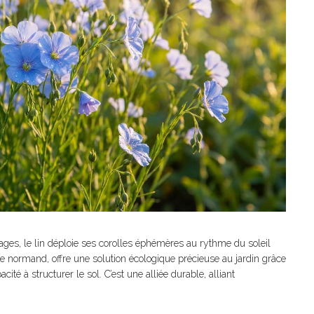
ysages, le lin déploie ses corolles éphémères au rythme du soleil
e normand, offre une solution écologique précieuse au jardin grâce
ité à structurer le sol. C’est une alliée durable, alliant