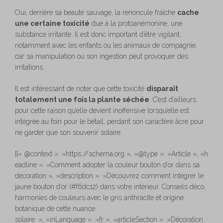
Oui, derrière sa beauté sauvage, la renoncule fraîche
cache
une certaine toxicité
due à la protoanémonine, une
substance irritante. Il est donc important d’être vigilant,
notamment avec les enfants ou les animaux de compagnie,
car sa manipulation ou son ingestion peut provoquer des
irritations.
Il est intéressant de noter que cette toxicité
disparaît
totalement une fois la plante séchée
. C’est d’ailleurs
pour cette raison qu’elle devient inoffensive lorsqu’elle est
intégrée au foin pour le bétail, perdant son caractère âcre pour
ne garder que son souvenir solaire.
[{« @context »: »https://schema.org », »@type »: »Article », »h
eadline »: »Comment adopter la couleur bouton d’or dans sa
décoration », »description »: »Découvrez comment intégrer le
jaune bouton d’or (#f6dc12) dans votre intérieur. Conseils déco,
harmonies de couleurs avec le gris anthracite et origine
botanique de cette nuance
solaire. », »inLanguage »: »fr », »articleSection »: »Décoration