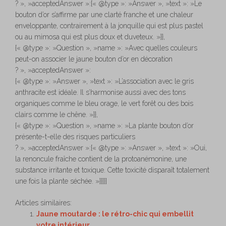
? », »acceptedAnswer »:{« @type »: »Answer », »text »: »Le
bouton d’or s’affirme par une clarté franche et une chaleur
enveloppante, contrairement à la jonquille qui est plus pastel
ou au mimosa qui est plus doux et duveteux. »}},
{« @type »: »Question », »name »: »Avec quelles couleurs
peut-on associer le jaune bouton d’or en décoration
? », »acceptedAnswer »:
{« @type »: »Answer », »text »: »L’association avec le gris
anthracite est idéale. Il s’harmonise aussi avec des tons
organiques comme le bleu orage, le vert forêt ou des bois
clairs comme le chêne. »}},
{« @type »: »Question », »name »: »La plante bouton d’or
présente-t-elle des risques particuliers
? », »acceptedAnswer »:{« @type »: »Answer », »text »: »Oui,
la renoncule fraîche contient de la protoanémonine, une
substance irritante et toxique. Cette toxicité disparaît totalement
une fois la plante séchée. »}}]}]
Articles similaires:
Jaune moutarde : le rétro-chic qui embellit
votre intérieur