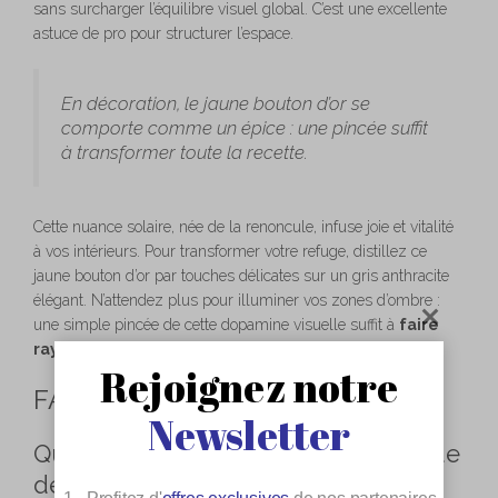
sans surcharger l’équilibre visuel global. C’est une excellente
astuce de pro pour structurer l’espace.
En décoration, le jaune bouton d’or se
comporte comme un épice : une pincée suffit
à transformer toute la recette.
Cette nuance solaire, née de la renoncule, infuse joie et vitalité
à vos intérieurs. Pour transformer votre refuge, distillez ce
jaune bouton d’or par touches délicates sur un gris anthracite
élégant. N’attendez plus pour illuminer vos zones d’ombre :
une simple pincée de cette dopamine visuelle suffit à
faire
rayonner durablement votre foyer
.
Rejoignez notre
FAQ
Newsletter
Quelle est la signification symbolique
de la couleur bouton d’or ?