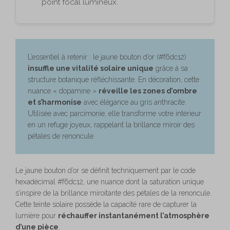
point focal lumineux.
L’essentiel à retenir : le jaune bouton d’or (#f6dc12)
insuffle une vitalité solaire unique
grâce à sa
structure botanique réfléchissante. En décoration, cette
nuance « dopamine »
réveille les zones d’ombre
et s’harmonise
avec élégance au gris anthracite.
Utilisée avec parcimonie, elle transforme votre intérieur
en un refuge joyeux, rappelant la brillance miroir des
pétales de renoncule.
Le jaune bouton d’or se définit techniquement par le code
hexadécimal #f6dc12, une nuance dont la saturation unique
s’inspire de la brillance miroitante des pétales de la renoncule.
Cette teinte solaire possède la capacité rare de capturer la
lumière pour
réchauffer instantanément l’atmosphère
d’une pièce
.