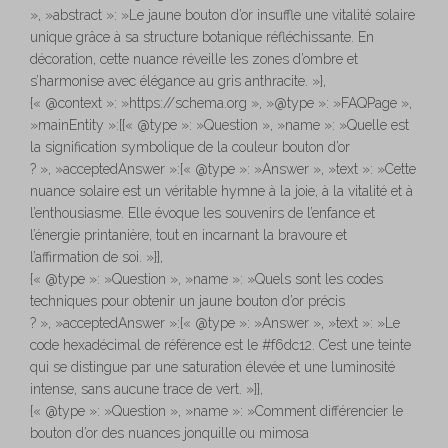
», »abstract »: »Le jaune bouton d’or insuffle une vitalité solaire
unique grâce à sa structure botanique réfléchissante. En
décoration, cette nuance réveille les zones d’ombre et
s’harmonise avec élégance au gris anthracite. »},
{« @context »: »https://schema.org », »@type »: »FAQPage »,
»mainEntity »:[{« @type »: »Question », »name »: »Quelle est
la signification symbolique de la couleur bouton d’or
? », »acceptedAnswer »:{« @type »: »Answer », »text »: »Cette
nuance solaire est un véritable hymne à la joie, à la vitalité et à
l’enthousiasme. Elle évoque les souvenirs de l’enfance et
l’énergie printanière, tout en incarnant la bravoure et
l’affirmation de soi. »}},
{« @type »: »Question », »name »: »Quels sont les codes
techniques pour obtenir un jaune bouton d’or précis
? », »acceptedAnswer »:{« @type »: »Answer », »text »: »Le
code hexadécimal de référence est le #f6dc12. C’est une teinte
qui se distingue par une saturation élevée et une luminosité
intense, sans aucune trace de vert. »}},
{« @type »: »Question », »name »: »Comment différencier le
bouton d’or des nuances jonquille ou mimosa