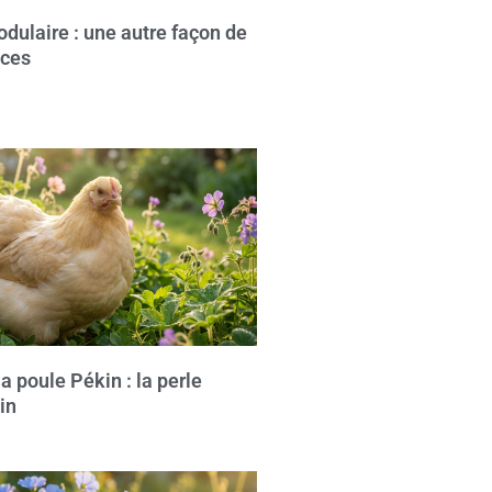
dulaire : une autre façon de
aces
la poule Pékin : la perle
in