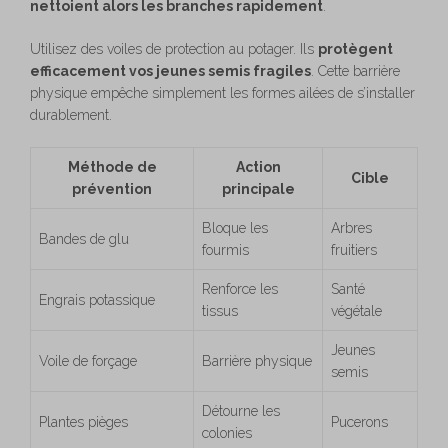
nettoient alors les branches rapidement
.
Utilisez des voiles de protection au potager. Ils
protègent
efficacement vos jeunes semis fragiles
. Cette barrière
physique empêche simplement les formes ailées de s’installer
durablement.
Méthode de
Action
Cible
prévention
principale
Bloque les
Arbres
Bandes de glu
fourmis
fruitiers
Renforce les
Santé
Engrais potassique
tissus
végétale
Jeunes
Voile de forçage
Barrière physique
semis
Détourne les
Plantes pièges
Pucerons
colonies