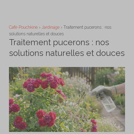
Aller
M
au
contenu
Café-Pouchkine
›
Jardinage
›
Traitement pucerons : nos
solutions naturelles et douces
Traitement pucerons : nos
solutions naturelles et douces