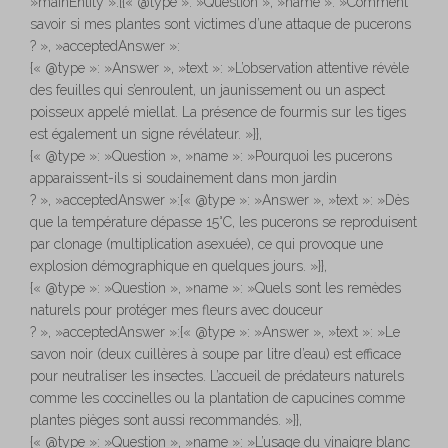
»mainEntity »:[{« @type »: »Question », »name »: »Comment
savoir si mes plantes sont victimes d’une attaque de pucerons
? », »acceptedAnswer »:
{« @type »: »Answer », »text »: »L’observation attentive révèle
des feuilles qui s’enroulent, un jaunissement ou un aspect
poisseux appelé miellat. La présence de fourmis sur les tiges
est également un signe révélateur. »}},
{« @type »: »Question », »name »: »Pourquoi les pucerons
apparaissent-ils si soudainement dans mon jardin
? », »acceptedAnswer »:{« @type »: »Answer », »text »: »Dès
que la température dépasse 15°C, les pucerons se reproduisent
par clonage (multiplication asexuée), ce qui provoque une
explosion démographique en quelques jours. »}},
{« @type »: »Question », »name »: »Quels sont les remèdes
naturels pour protéger mes fleurs avec douceur
? », »acceptedAnswer »:{« @type »: »Answer », »text »: »Le
savon noir (deux cuillères à soupe par litre d’eau) est efficace
pour neutraliser les insectes. L’accueil de prédateurs naturels
comme les coccinelles ou la plantation de capucines comme
plantes pièges sont aussi recommandés. »}},
{« @type »: »Question », »name »: »L’usage du vinaigre blanc