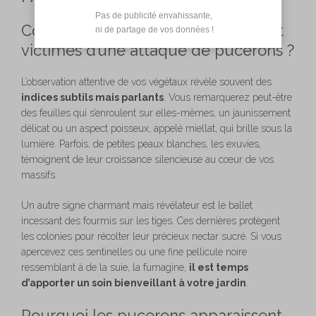
Pas de publicité envahissante,

Comment savoir si mes plantes sont
 ni de partage de vos données !
victimes d’une attaque de pucerons ?
L’observation attentive de vos végétaux révèle souvent des
indices subtils mais parlants
. Vous remarquerez peut-être
des feuilles qui s’enroulent sur elles-mêmes, un jaunissement
délicat ou un aspect poisseux, appelé miellat, qui brille sous la
lumière. Parfois, de petites peaux blanches, les exuvies,
témoignent de leur croissance silencieuse au cœur de vos
massifs.
Un autre signe charmant mais révélateur est le ballet
incessant des fourmis sur les tiges. Ces dernières protègent
les colonies pour récolter leur précieux nectar sucré. Si vous
apercevez ces sentinelles ou une fine pellicule noire
ressemblant à de la suie, la fumagine,
il est temps
d’apporter un soin bienveillant à votre jardin
.
Pourquoi les pucerons apparaissent-