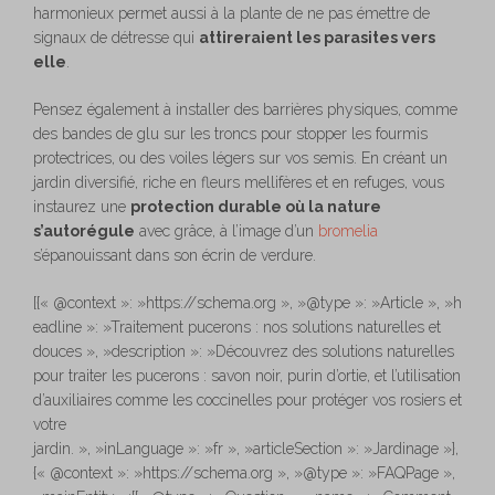
harmonieux permet aussi à la plante de ne pas émettre de
signaux de détresse qui
attireraient les parasites vers
elle
.
Pensez également à installer des barrières physiques, comme
des bandes de glu sur les troncs pour stopper les fourmis
protectrices, ou des voiles légers sur vos semis. En créant un
jardin diversifié, riche en fleurs mellifères et en refuges, vous
instaurez une
protection durable où la nature
s’autorégule
avec grâce, à l’image d’un
bromelia
s’épanouissant dans son écrin de verdure.
[{« @context »: »https://schema.org », »@type »: »Article », »h
eadline »: »Traitement pucerons : nos solutions naturelles et
douces », »description »: »Découvrez des solutions naturelles
pour traiter les pucerons : savon noir, purin d’ortie, et l’utilisation
d’auxiliaires comme les coccinelles pour protéger vos rosiers et
votre
jardin. », »inLanguage »: »fr », »articleSection »: »Jardinage »},
{« @context »: »https://schema.org », »@type »: »FAQPage »,