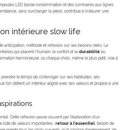
 des ampoules LED basse consommation et des luminaires aux lignes
mbiance, sans surcharger la pièce, contribue à instaurer une
on intérieure slow life
te anticipation, méthode et réflexion sur ses besoins réels. Le
tielles qui placent l’humain, le confort et la
durabilité
au
formation harmonieuse, où chaque choix, même le plus petit, vise à
e prendre le temps de s’interroger sur ses habitudes, ses
que l’on obtient un intérieur aligné avec ses valeurs et propice à une
aspirations
ntal. Cette réflexion passe souvent par l’élaboration d’un
e liste de valeurs importantes :
retour à l’essentiel
, besoin de
re oriente tous les choix suivants, qu’il s’agisse d’agencement, de