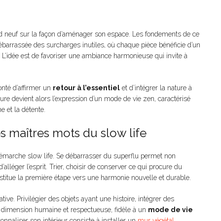
 neuf sur la façon d’aménager son espace. Les fondements de ce
barrassée des surcharges inutiles, où chaque pièce bénéficie d’un
é. L’idée est de favoriser une ambiance harmonieuse qui invite à
onté d’affirmer un
retour à l’essentiel
et d’intégrer la nature à
eure devient alors l’expression d’un mode de vie zen, caractérisé
e et la détente.
es maîtres mots du slow life
marche slow life. Se débarrasser du superflu permet non
lléger l’esprit. Trier, choisir de conserver ce qui procure du
constitue la première étape vers une harmonie nouvelle et durable.
ive. Privilégier des objets ayant une histoire, intégrer des
 dimension humaine et respectueuse, fidèle à un
mode de vie
onnaliser son intérieur consiste à installer un
mur végétal