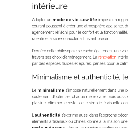
intérieure
Adopter un
mode de vie slow life
impose un regard
courant poussent à créer une atmosphère apaisante, dé
agencement réfléchi pour le confort et la fonctionnalit
ralentir et à se reconnecter à l’instant présent.
Derrière cette philosophie se cache également une vol
travers ses choix d’aménagement. La
rénovation
intéri
par des espaces fluides et épurés, pensés pour le calm
Minimalisme et authenticité, l
Le
minimalisme
s’impose naturellement dans une dé
seulement d’optimiser chaque mètre carré mais aussi d’a
plaisir et éliminer le reste : cette simplicité visuelle 
L’
authenticité
s’exprime aussi dans l’approche décorat
éléments artisanaux ou chinés, donne à la maison une
porteur de sens
. Une autre manière créative de pers