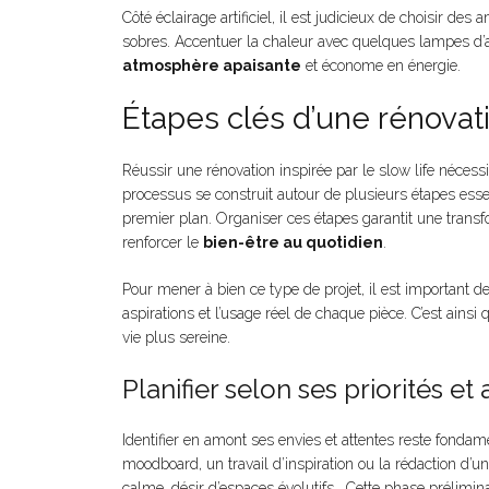
Côté éclairage artificiel, il est judicieux de choisir
sobres. Accentuer la chaleur avec quelques lampes d’a
atmosphère apaisante
et économe en énergie.
Étapes clés d’une rénovati
Réussir une rénovation inspirée par le slow life nécessi
processus se construit autour de plusieurs étapes essen
premier plan. Organiser ces étapes garantit une trans
renforcer le
bien-être au quotidien
.
Pour mener à bien ce type de projet, il est important d
aspirations et l’usage réel de chaque pièce. C’est ainsi 
vie plus sereine.
Planifier selon ses priorités et 
Identifier en amont ses envies et attentes reste fondame
moodboard, un travail d’inspiration ou la rédaction d’un
calme, désir d’espaces évolutifs… Cette phase préliminai