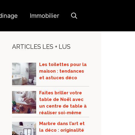
dinage
Immobilier
ARTICLES LES + LUS
Les toilettes pour la
maison : tendances
et astuces déco
Faites briller votre
table de Noël avec
un centre de table à
réaliser soi-même
Marbre dans l’art et
la déco : originalité