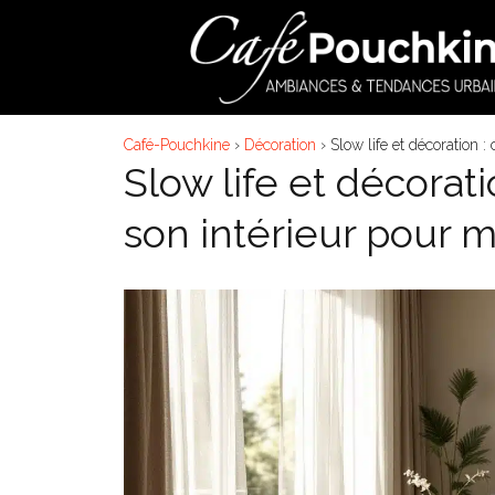
Aller
au
contenu
Café-Pouchkine
›
Décoration
›
Slow life et décoration 
Slow life et décorat
son intérieur pour m