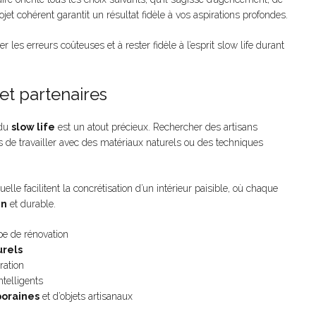
jet cohérent garantit un résultat fidèle à vos aspirations profondes.
 les erreurs coûteuses et à rester fidèle à l’esprit slow life durant
 et partenaires
 du
slow life
est un atout précieux. Rechercher des artisans
s de travailler avec des matériaux naturels ou des techniques
le facilitent la concrétisation d’un intérieur paisible, où chaque
en
et durable.
e de rénovation
urels
ration
ntelligents
oraines
et d’objets artisanaux