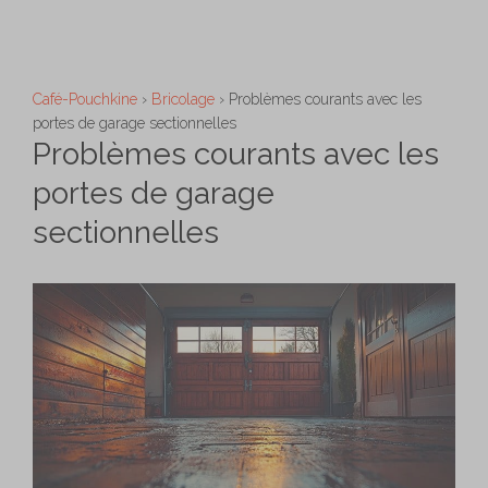
Aller
M
au
contenu
Café-Pouchkine
›
Bricolage
›
Problèmes courants avec les
portes de garage sectionnelles
Problèmes courants avec les
portes de garage
sectionnelles