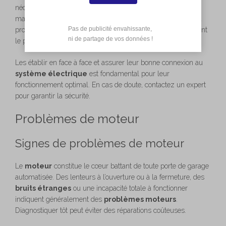
nécessitent un réglage ou un remplacement. Consultez le
manuel d’utilisation pour connaître les étapes spécifiques du
Pas de publicité envahissante,

processus. En général, réaligner les
capteurs
résout souvent
 ni de partage de vos données !
le problème.
Les établir en face à face et assurer leur bonne connexion au
système électrique
est fondamental pour leur
fonctionnement optimal. En cas de doute, contactez un expert
pour garantir la sécurité.
Problèmes de moteur
Signes de problèmes de moteur
Le
moteur
constitue le cœur battant de toute porte de garage
automatisée. Des lenteurs à l’ouverture ou à la fermeture, des
bruits étranges
ou une incapacité totale à fonctionner
indiquent généralement des
problèmes moteurs
.
Diagnostiquer tôt peut éviter des réparations coûteuses.