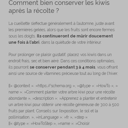
Comment bien conserver les kiwis
après la récolte ?
La cueillette s’effectue généralement à l’automne, juste avant
les premières gelées, alors que les fruits sont encore fermes
sous les doigts.
Ils continueront de mûrir doucement
une fois à l’abri
, dans la quiétude de votre intérieur.
Pour prolonger ce plaisir gustatif, placez vos kiwis dans un
endroit frais, sec et bien aéré. Dans ces conditions optimales,
ils pourront
se conserver pendant 3 à 4 mois
, vous offrant
ainsi une source de vitamines précieuse tout au long de l’hiver.
[{« @context »: »https://schema.org », »@type »: »HowTo », »
name »: »Comment planter votre arbre kiwi pour une récolte
abondante », »description »: »Apprenez à planter et entretenir
un arbre kiwi pour obtenir une récolte généreuse de 300 à 500
fruits par plant. Conseils sur l’exposition, le sol et la
pollinisation. », »inLanguage »: »fr », »step »:
[{« @type »: »HowToStep », »name »: »Choisir