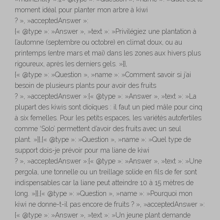
moment idéal pour planter mon arbre à kiwi
? », »acceptedAnswer »:
{« @type »: »Answer », »text »: »Privilégiez une plantation à
l’automne (septembre ou octobre) en climat doux, ou au
printemps (entre mars et mai) dans les zones aux hivers plus
rigoureux, après les derniers gels. »}},
{« @type »: »Question », »name »: »Comment savoir si j’ai
besoin de plusieurs plants pour avoir des fruits
? », »acceptedAnswer »:{« @type »: »Answer », »text »: »La
plupart des kiwis sont dioïques : il faut un pied mâle pour cinq
à six femelles. Pour les petits espaces, les variétés autofertiles
comme ‘Solo’ permettent d’avoir des fruits avec un seul
plant. »}},{« @type »: »Question », »name »: »Quel type de
support dois-je prévoir pour ma liane de kiwi
? », »acceptedAnswer »:{« @type »: »Answer », »text »: »Une
pergola, une tonnelle ou un treillage solide en fils de fer sont
indispensables car la liane peut atteindre 10 à 15 mètres de
long. »}},{« @type »: »Question », »name »: »Pourquoi mon
kiwi ne donne-t-il pas encore de fruits ? », »acceptedAnswer »:
{« @type »: »Answer », »text »: »Un jeune plant demande