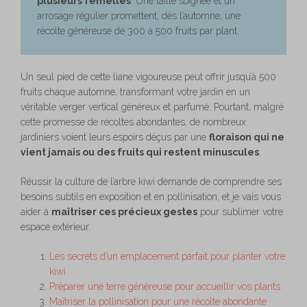
plusieurs femelles
. Une taille soignée et un
arrosage régulier promettent, dès l’automne, une
récolte généreuse de 300 à 500 fruits par plant.
Un seul pied de cette liane vigoureuse peut offrir jusqu’à 500
fruits chaque automne, transformant votre jardin en un
véritable verger vertical généreux et parfumé. Pourtant, malgré
cette promesse de récoltes abondantes, de nombreux
jardiniers voient leurs espoirs déçus par une
floraison qui ne
vient jamais ou des fruits qui restent minuscules
.
Réussir la culture de l’arbre kiwi demande de comprendre ses
besoins subtils en exposition et en pollinisation, et je vais vous
aider à
maîtriser ces précieux gestes
pour sublimer votre
espace extérieur.
Les secrets d’un emplacement parfait pour planter votre
kiwi
Préparer une terre généreuse pour accueillir vos plants
Maîtriser la pollinisation pour une récolte abondante