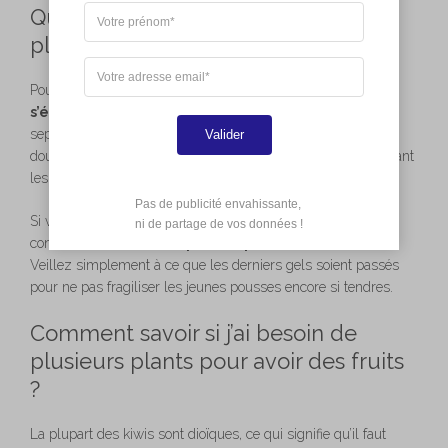
Quel est le moment idéal pour
planter mon arbre à kiwi ?
Pour offrir à votre liane les
meilleures chances de
s’épanouir
, privilégiez une plantation à l’automne, en
septembre ou octobre, si votre région bénéficie d’un climat
Valider
doux. Cela permet aux racines de s’installer sereinement avant
les premiers frimas.
Pas de publicité envahissante,

Si vous habitez une zone aux hivers plus rigoureux, je vous
 ni de partage de vos données !
conseille d’
attendre le printemps, entre mars et mai
.
Veillez simplement à ce que les derniers gels soient passés
pour ne pas fragiliser les jeunes pousses encore si tendres.
Comment savoir si j’ai besoin de
plusieurs plants pour avoir des fruits
?
La plupart des kiwis sont dioïques, ce qui signifie qu’il faut