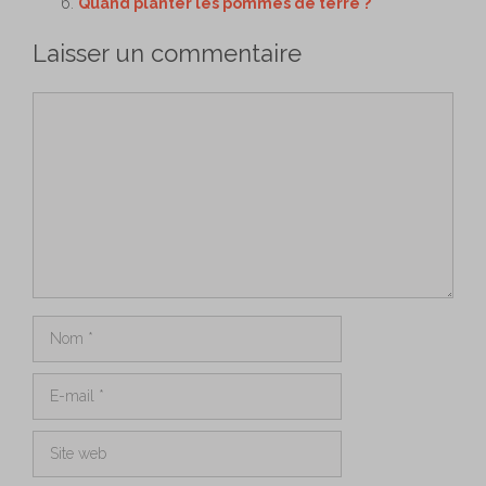
Quand planter les pommes de terre ?
Laisser un commentaire
Commentaire
Nom
E-
mail
Site
web