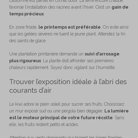
L’automne est parfait en climat doux. La terre encore chaude
favorise l’installation des racines avant l’hiver. C’est un
gain de
temps précieux
.
En zone froide,
le printemps est préférable
. On évite ainsi
que les gelées sévères ne tuent le jeune plant. Attendez la fin
des saints de glace.
Une plantation printanière demande un
suivi d’arrosage
plus rigoureux
. La plante doit affronter ses premières
chaleurs rapidement. Soyez donc vigilant sur l’humidité.
Trouver l’exposition idéale à l’abri des
courants d’air
Le kiwi adore le plein soleil pour sucrer ses fruits. Choisissez
un mur exposé sud ou une pergola bien dégagée.
La lumière
est le moteur principal de votre future récolte
. Sans
elle, les fruits restent petits et acides.
Attention aux vents dominants qui brisent les lianes fragiles.