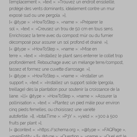
l’emplacement », »text »: »Trouvez un endroit ensoleillé,
protégé des vents dominants, idéalement contre un mur
exposé sud ou une pergola. »},
{« @type »: »HowToStep », »name »: »Préparer le
sol », »text »: »Creusez un trou de 50 cm en tous sens.
Enrichissez la terre avec du compost mûr ou du fumier
décomposé pour assurer un sol profond et drainé. »},
{« @type »: »HowToStep », »name »: »Mise en
terre », »text »: »Installez le plant sans enterrer le collet trop
profondément. Rebouchage avec un mélange terre/compost,
tassez et formez une cuvette d’arrosage. »},
{« @type »: »HowToStep », »name »: »Installer un
support », »text »: »Installez un support solide (pergola,
treillage) dès la plantation pour soutenir la croissance de la
liane. »},{« @type »: »HowToStep », »name »: »Assurer la
pollinisation », »text »: »Plantez un pied mâle pour environ
cinq pieds femelles, ou choisissez une variété
autofertile. »}], »totalTime »: »P3Y », »yield »: »300 à 500
fruits par plant »},
{« @context »: »https://schema.org », »@type »: »FAQPage »,
»mainEntity »:[{« @type »: »Question », »name »: »Quel est le