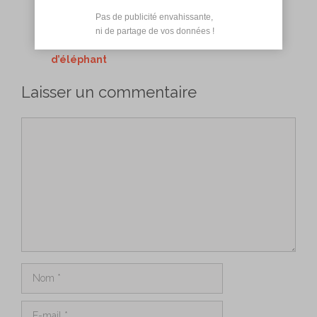
maison
Pas de publicité envahissante,

Comment nettoyer un canapé en tissu ?
 ni de partage de vos données !
Découvrez l’Alocasia, la plante oreille
d’éléphant
Laisser un commentaire
Commentaire
Nom
E-