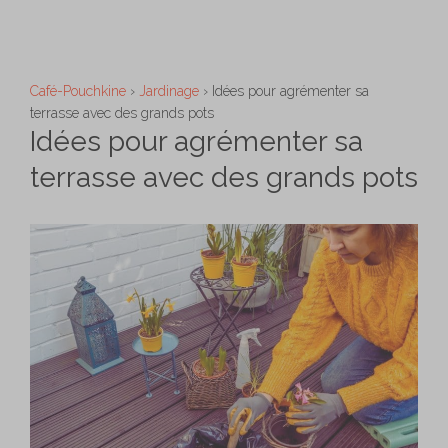
Aller
M
au
contenu
Café-Pouchkine
›
Jardinage
›
Idées pour agrémenter sa
terrasse avec des grands pots
Idées pour agrémenter sa
terrasse avec des grands pots