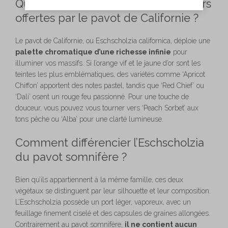
Quelles sont les nuances de couleurs
offertes par le pavot de Californie ?
Le pavot de Californie, ou Eschscholzia californica, déploie une
palette chromatique d’une richesse infinie
pour
illuminer vos massifs. Si l’orange vif et le jaune d’or sont les
teintes les plus emblématiques, des variétés comme ‘Apricot
Chiffon’ apportent des notes pastel, tandis que ‘Red Chief’ ou
‘Dali’ osent un rouge feu passionné. Pour une touche de
douceur, vous pouvez vous tourner vers ‘Peach Sorbet’ aux
tons pêche ou ‘Alba’ pour une clarté lumineuse.
Comment différencier l’Eschscholzia
du pavot somnifère ?
Bien qu’ils appartiennent à la même famille, ces deux
végétaux se distinguent par leur silhouette et leur composition.
L’Eschscholzia possède un port léger, vaporeux, avec un
feuillage finement ciselé et des capsules de graines allongées.
Contrairement au pavot somnifère,
il ne contient aucun