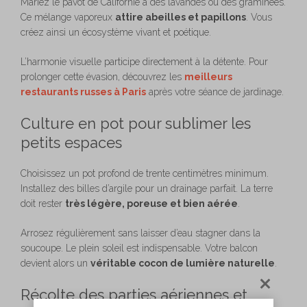
Mariez le pavot de Californie à des lavandes ou des graminées.
Ce mélange vaporeux
attire abeilles et papillons
. Vous
créez ainsi un écosystème vivant et poétique.
L’harmonie visuelle participe directement à la détente. Pour
prolonger cette évasion, découvrez les
meilleurs
restaurants russes à Paris
après votre séance de jardinage.
Culture en pot pour sublimer les
petits espaces
Choisissez un pot profond de trente centimètres minimum.
Installez des billes d’argile pour un drainage parfait. La terre
doit rester
très légère, poreuse et bien aérée
.
Arrosez régulièrement sans laisser d’eau stagner dans la
soucoupe. Le plein soleil est indispensable. Votre balcon
devient alors un
véritable cocon de lumière naturelle
.
Récolte des parties aériennes et