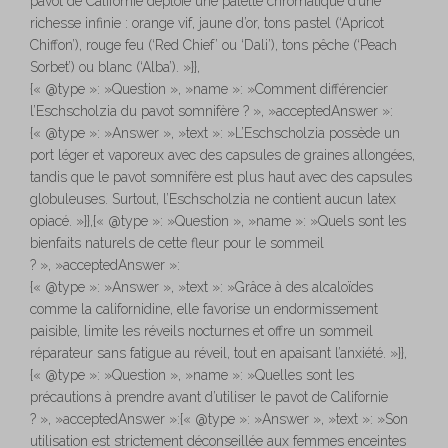
pavot de Californie déploie une palette chromatique d’une
richesse infinie : orange vif, jaune d’or, tons pastel (‘Apricot
Chiffon’), rouge feu (‘Red Chief’ ou ‘Dali’), tons pêche (‘Peach
Sorbet’) ou blanc (‘Alba’). »}},
{« @type »: »Question », »name »: »Comment différencier
l’Eschscholzia du pavot somnifère ? », »acceptedAnswer »:
{« @type »: »Answer », »text »: »L’Eschscholzia possède un
port léger et vaporeux avec des capsules de graines allongées,
tandis que le pavot somnifère est plus haut avec des capsules
globuleuses. Surtout, l’Eschscholzia ne contient aucun latex
opiacé. »}},{« @type »: »Question », »name »: »Quels sont les
bienfaits naturels de cette fleur pour le sommeil
? », »acceptedAnswer »:
{« @type »: »Answer », »text »: »Grâce à des alcaloïdes
comme la californidine, elle favorise un endormissement
paisible, limite les réveils nocturnes et offre un sommeil
réparateur sans fatigue au réveil, tout en apaisant l’anxiété. »}},
{« @type »: »Question », »name »: »Quelles sont les
précautions à prendre avant d’utiliser le pavot de Californie
? », »acceptedAnswer »:{« @type »: »Answer », »text »: »Son
utilisation est strictement déconseillée aux femmes enceintes