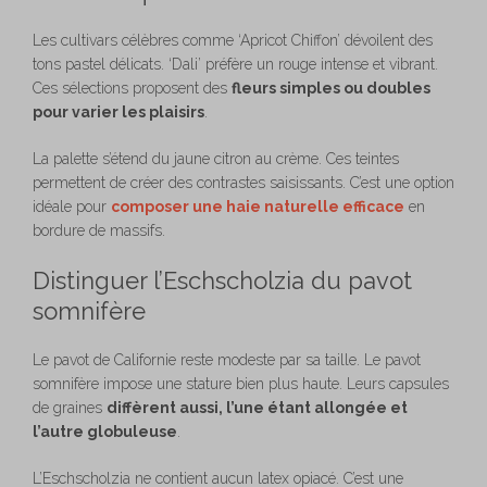
Les cultivars célèbres comme ‘Apricot Chiffon’ dévoilent des
tons pastel délicats. ‘Dali’ préfère un rouge intense et vibrant.
Ces sélections proposent des
fleurs simples ou doubles
pour varier les plaisirs
.
La palette s’étend du jaune citron au crème. Ces teintes
permettent de créer des contrastes saisissants. C’est une option
idéale pour
composer une haie naturelle efficace
en
bordure de massifs.
Distinguer l’Eschscholzia du pavot
somnifère
Le pavot de Californie reste modeste par sa taille. Le pavot
somnifère impose une stature bien plus haute. Leurs capsules
de graines
diffèrent aussi, l’une étant allongée et
l’autre globuleuse
.
L’Eschscholzia ne contient aucun latex opiacé. C’est une