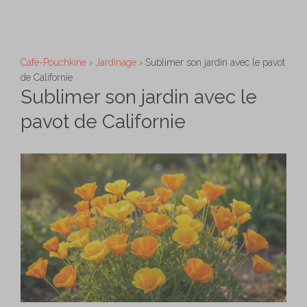
Aller
M
au
contenu
Café-Pouchkine
›
Jardinage
›
Sublimer son jardin avec le pavot
de Californie
Sublimer son jardin avec le
pavot de Californie