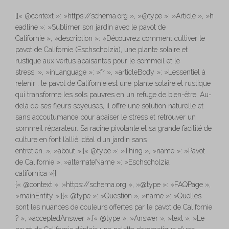
[{« @context »: »https://schema.org », »@type »: »Article », »h
eadline »: »Sublimer son jardin avec le pavot de
Californie », »description »: »Découvrez comment cultiver le
pavot de Californie (Eschscholzia), une plante solaire et
rustique aux vertus apaisantes pour le sommeil et le
stress. », »inLanguage »: »fr », »articleBody »: »L’essentiel à
retenir : le pavot de Californie est une plante solaire et rustique
qui transforme les sols pauvres en un refuge de bien-être. Au-
delà de ses fleurs soyeuses, il offre une solution naturelle et
sans accoutumance pour apaiser le stress et retrouver un
sommeil réparateur. Sa racine pivotante et sa grande facilité de
culture en font l’allié idéal d’un jardin sans
entretien. », »about »:{« @type »: »Thing », »name »: »Pavot
de Californie », »alternateName »: »Eschscholzia
californica »}},
{« @context »: »https://schema.org », »@type »: »FAQPage »,
»mainEntity »:[{« @type »: »Question », »name »: »Quelles
sont les nuances de couleurs offertes par le pavot de Californie
? », »acceptedAnswer »:{« @type »: »Answer », »text »: »Le