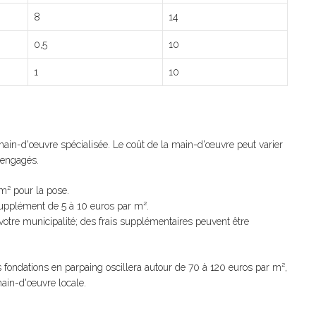
8
14
0,5
10
1
10
main-d'œuvre spécialisée. Le coût de la main-d'œuvre peut varier
 engagés.
m² pour la pose.
supplément de 5 à 10 euros par m².
votre municipalité; des frais supplémentaires peuvent être
s fondations en parpaing oscillera autour de 70 à 120 euros par m²,
main-d'œuvre locale.