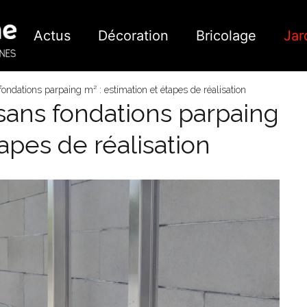
Actus
Décoration
Bricolage
Jar
 fondations parpaing m² : estimation et étapes de réalisation
 sans fondations parpaing
tapes de réalisation