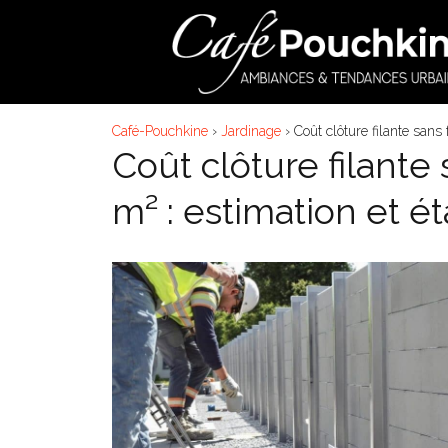
Aller
au
contenu
Café-Pouchkine
›
Jardinage
›
Coût clôture filante sans
Coût clôture filante
m² : estimation et é