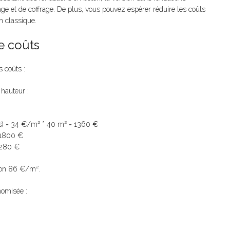
ge et de coffrage. De plus, vous pouvez espérer réduire les coûts
n classique.
e coûts
 coûts :
 hauteur :
ons) = 34 €/m² * 40 m² = 1360 €
 1800 €
= 280 €
iron 86 €/m².
nomisée :