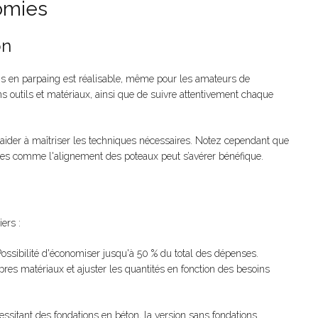
omies
on
ns en parpaing est réalisable, même pour les amateurs de
ons outils et matériaux, ainsi que de suivre attentivement chaque
 aider à maîtriser les techniques nécessaires. Notez cependant que
cates comme l'alignement des poteaux peut s’avérer bénéfique.
ers :
Possibilité d'économiser jusqu'à 50 % du total des dépenses.
pres matériaux et ajuster les quantités en fonction des besoins
ssitant des fondations en béton, la version sans fondations