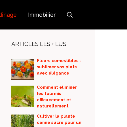
dinage
Immobilier
ARTICLES LES + LUS
Fleurs comestibles :
sublimer vos plats
avec élégance
Comment éliminer
les fourmis
efficacement et
naturellement
Cultiver la plante
canne sucre pour un