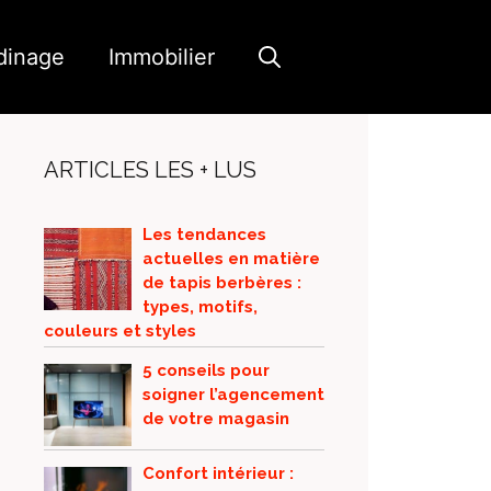
dinage
Immobilier
ARTICLES LES + LUS
Les tendances
actuelles en matière
de tapis berbères :
types, motifs,
couleurs et styles
5 conseils pour
soigner l’agencement
de votre magasin
Confort intérieur :