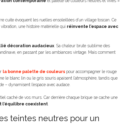
ration contemporaine
et palette de couleurs neutres et vives »
rre cuite évoquent les ruelles ensoleillées d’un village toscan. Ce
vibration, une histoire matérielle qui
réinvente l’espace avec
llié décoration audacieux
. Sa chaleur brute sublime des
scandinave, en passant par les ambiances vintage. Mais comment
ir
la bonne palette de couleurs
pour accompagner le rouge
le blanc lin ou le gris souris apaisent l’atmosphère, tandis que
rde – dynamisent l’espace avec audace.
ntiel caché de vos murs. Car derrière chaque brique se cache une
t l’équilibre coexistent
.
es teintes neutres pour un