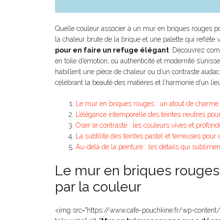
Quelle couleur associer à un mur en briques rouges po
la chaleur brute de la brique et une palette qui reflète v
pour en faire un refuge élégant
. Découvrez comm
en toile d’émotion, où authenticité et modernité s’uniss
habillent une pièce de chaleur ou d’un contraste auda
célébrant la beauté des matières et l’harmonie d’un lieu
Le mur en briques rouges : un atout de charme à
L’élégance intemporelle des teintes neutres pour
Oser le contraste : les couleurs vives et profo
La subtilité des teintes pastel et terreuses pou
Au-delà de la peinture : les détails qui sublime
Le mur en briques rouges 
par la couleur
<img src="https://www.cafe-pouchkine.fr/wp-conten