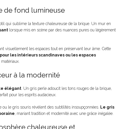
ile de fond lumineuse
btil qui sublime la texture chaleureuse de la brique. Un mur en
sant
lorsque mis en scène par des nuances pures ou légèrement
nt visuellement les espaces tout en préservant leur âme. Cette
pour les intérieurs scandinaves ou les espaces
s matériaux.
uceur à la modernité
te élégant
. Un gris perle adoucit les tons rouges de la brique,
rfait pour les esprits audacieux.
ou le gris souris révèlent des subtilités insoupçonnées.
Le gris
poraine
, mariant tradition et modernité avec une grâce inégalée.
mosphère chaleureuse et