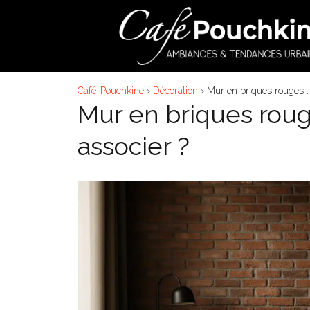
Aller
au
contenu
Café-Pouchkine
›
Décoration
›
Mur en briques rouges : 
Mur en briques roug
associer ?