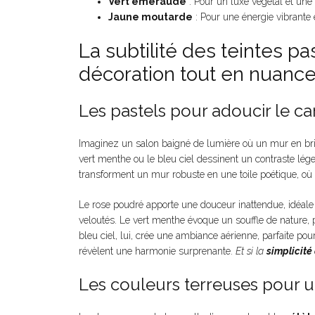
Vert émeraude
: Pour un luxe végétal et un
Jaune moutarde
: Pour une énergie vibrante 
La subtilité des teintes p
décoration tout en nuanc
Les pastels pour adoucir le ca
Imaginez un salon baigné de lumière où un mur en bri
vert menthe ou le bleu ciel dessinent un contraste léger
transforment un mur robuste en une toile poétique, où
Le rose poudré apporte une douceur inattendue, idéale 
veloutés. Le vert menthe évoque un souffle de nature, p
bleu ciel, lui, crée une ambiance aérienne, parfaite p
révèlent une harmonie surprenante.
Et si la
simplicité 
Les couleurs terreuses pour 