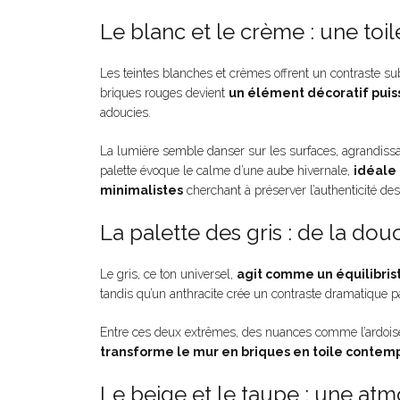
Le blanc et le crème : une to
Les teintes blanches et crèmes offrent un contraste su
briques rouges devient
un élément décoratif puis
adoucies.
La lumière semble danser sur les surfaces, agrandissa
palette évoque le calme d’une aube hivernale,
idéale 
minimalistes
cherchant à préserver l’authenticité de
La palette des gris : de la do
Le gris, ce ton universel,
agit comme un équilibris
tandis qu’un anthracite crée un contraste dramatique pa
Entre ces deux extrêmes, des nuances comme l’ardoise 
transforme le mur en briques en toile contem
Le beige et le taupe : une at