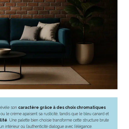
 révèle son
caractère grâce à des choix chromatiques
ou le crème apaisent sa rusticité, tandis que le bleu canard et
lité
. Une palette bien choisie transforme cette structure brute
 intérieur où l’authenticité dialogue avec l’élégance.