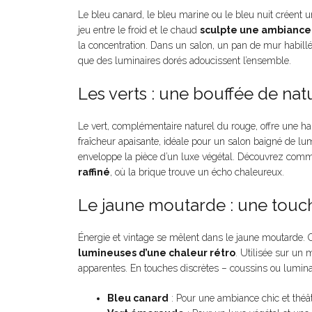
Le bleu canard, le bleu marine ou le bleu nuit créent 
jeu entre le froid et le chaud
sculpte une ambiance
la concentration. Dans un salon, un pan de mur habill
que des luminaires dorés adoucissent l’ensemble.
Les verts : une bouffée de nat
Le vert, complémentaire naturel du rouge, offre une ha
fraîcheur apaisante, idéale pour un salon baigné de lu
enveloppe la pièce d’un luxe végétal. Découvrez com
raffiné
, où la brique trouve un écho chaleureux.
Le jaune moutarde : une touch
Énergie et vintage se mêlent dans le jaune moutarde. Ce
lumineuses d’une chaleur rétro
. Utilisée sur un 
apparentes. En touches discrètes – coussins ou luminair
Bleu canard
: Pour une ambiance chic et théât