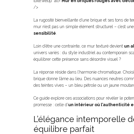
toile.webp" alt="
Mur en briques rouges avec déco
/>
La rugosité bienveillante d’une brique et ses tons de te
mur n’est pas un simple élément structurel – c’est une 
sensibilité
.
Loin d’être une contrainte, ce mur texturé devient
un a
univers variés : du style industriel au contemporain 
équilibrer cette présence sans désordre visuel ?
La réponse réside dans l’harmonie chromatique. Chois
brique donne l’âme au lieu. Des nuances neutres comme 
des teintes vives – un bleu pétrole ou un jaune mouta
Ce guide explore ces associations pour révéler le pote
promesse : celle d’
un intérieur où l’authenticité e
L’élégance intemporelle d
équilibre parfait