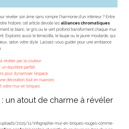
ur révéler son âme sans rompre l’harmonie d’un intérieur ? Entre
otre histoire, cet article dévoile les
alliances chromatiques
ent le blanc, le gris ou le vert profond transforment chaque mur
ent. Explorez aussi le terracotta, le taupe ou le jaune moutarde, qui
cieux, selon votre style. Laissez-vous guider pour une ambiance
.
 révéler par la couleur
 un équilibre parfait
ndes pour dynamiser l’espace
r une décoration tout en nuances
nt votre mur en briques
: un atout de charme à révéler
t/uploads/2025/11/infographie-mur-en-briques-rouges-comme-