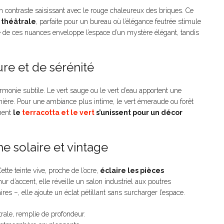
un contraste saisissant avec le rouge chaleureux des briques. Ce
 théâtrale
, parfaite pour un bureau où l’élégance feutrée stimule
é de ces nuances enveloppe l’espace d’un mystère élégant, tandis
ure et de sérénité
rmonie subtile. Le vert sauge ou le vert d’eau apportent une
mière. Pour une ambiance plus intime, le vert émeraude ou forêt
ment
le
terracotta et le vert
s’unissent pour un décor
e solaire et vintage
tte teinte vive, proche de l’ocre,
éclaire les pièces
mur d’accent, elle réveille un salon industriel aux poutres
es –, elle ajoute un éclat pétillant sans surcharger l’espace.
rale, remplie de profondeur.