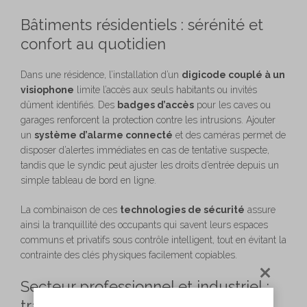
Bâtiments résidentiels : sérénité et
confort au quotidien
Dans une résidence, l’installation d’un
digicode couplé à un
visiophone
limite l’accès aux seuls habitants ou invités
dûment identifiés. Des
badges d’accès
pour les caves ou
garages renforcent la protection contre les intrusions. Ajouter
un
système d’alarme connecté
et des caméras permet de
disposer d’alertes immédiates en cas de tentative suspecte,
tandis que le syndic peut ajuster les droits d’entrée depuis un
simple tableau de bord en ligne.
La combinaison de ces
technologies de sécurité
assure
ainsi la tranquillité des occupants qui savent leurs espaces
communs et privatifs sous contrôle intelligent, tout en évitant la
contrainte des clés physiques facilement copiables.
Secteur professionnel et industriel :
traçabilité et conformité