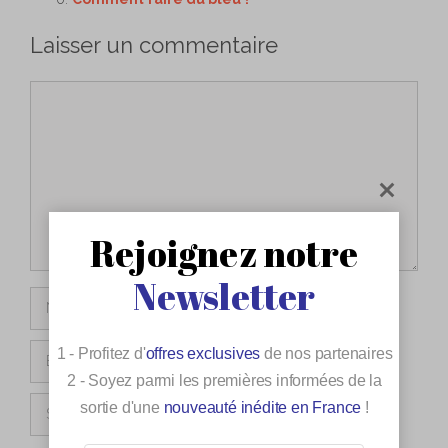
Laisser un commentaire
Commentaire
Rejoignez notre
Newsletter
Nom
E-
1 - Profitez d'
offres exclusives
de nos partenaires
mail
2 - Soyez parmi les premières informées de la
Site
sortie d'une
nouveauté inédite en France
!
web