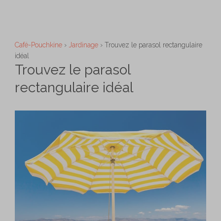
Aller
M
au
contenu
Café-Pouchkine
›
Jardinage
›
Trouvez le parasol rectangulaire
idéal
Trouvez le parasol
rectangulaire idéal