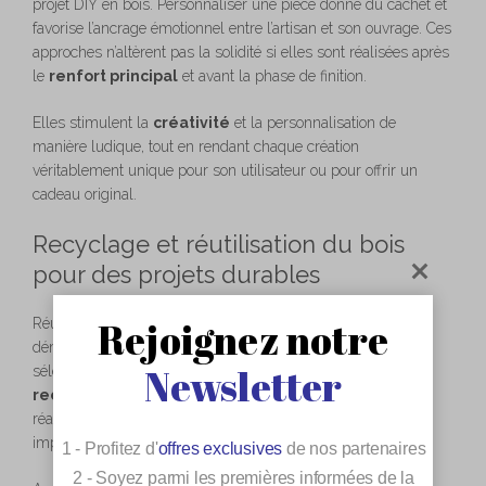
projet DIY en bois. Personnaliser une pièce donne du cachet et
favorise l’ancrage émotionnel entre l’artisan et son ouvrage. Ces
approches n’altèrent pas la solidité si elles sont réalisées après
le
renfort principal
et avant la phase de finition.
Elles stimulent la
créativité
et la personnalisation de
manière ludique, tout en rendant chaque création
véritablement unique pour son utilisateur ou pour offrir un
cadeau original.
Recyclage et réutilisation du bois
pour des projets durables
Rejoignez notre
Réutiliser des morceaux de
bois existants
constitue une
démarche écologique mais aussi structurante si l’on sait
Newsletter
sélectionner les bonnes parties et retraiter le matériau. Le
recyclage du bois ancien
s’intègre aisément dans les
réalisations modernes, souvent après ponçage, retrait des
impuretés et passage d’un primaire d’accrochage.
1 - Profitez d'
offres exclusives
de nos partenaires
2 - Soyez parmi les premières informées de la