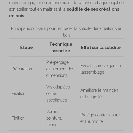
moyen de gagner en autonomie et de valoriser chaque objet de
son atelier, tout en maîtrisant la
solidité de ses créations
en bois
.
Principaux conseils pour renforcer la solidité des créations en
bois
Technique
Étape
Effet sur la solidité
associée
Pré-perçage,
Évite fissures et jeux à
Préparation
ajustement des
l’assemblage
dimensions
Vis adaptées,
Améliore le maintien
Fixation
colles
et la rigidité
spécifiques
Vernis,
Protège contre l’usure
Finition
peinture,
et l’humidité
résines