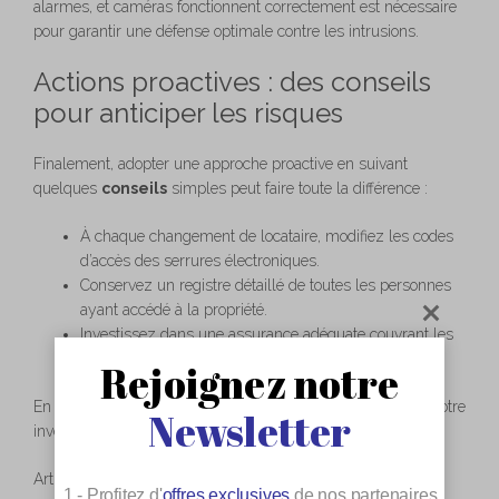
alarmes, et caméras fonctionnent correctement est nécessaire
pour garantir une défense optimale contre les intrusions.
Actions proactives : des conseils
pour anticiper les risques
Finalement, adopter une approche proactive en suivant
quelques
conseils
simples peut faire toute la différence :
À chaque changement de locataire, modifiez les codes
d’accès des serrures électroniques.
Conservez un registre détaillé de toutes les personnes
ayant accédé à la propriété.
Investissez dans une assurance adéquate couvrant les
dégâts et vols potentiels.
Rejoignez notre
En intégrant ces pratiques, vous maximisez la sécurité de votre
Newsletter
investissement locatif et la satisfaction de vos voyageurs.
Articles similaires:
1 - Profitez d'
offres exclusives
de nos partenaires