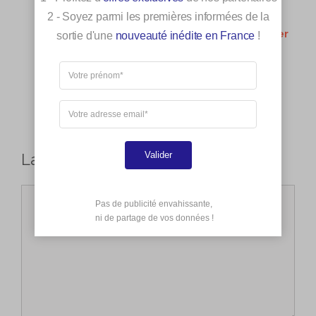
Déco vintage : conseils d’installation de vos
2 - Soyez parmi les premières informées de la
lustres
Une salle à manger design : comment décorer
sortie d'une
nouveauté inédite en France
!
la pièce ?
Comment nettoyer un canapé en tissu ?
Ma prime renov 2022 : les infos utiles à savoir
sur ce dispositif
Comment faire du gris ?
Comment faire du bleu ?
Valider
Laisser un commentaire
Commentaire
Pas de publicité envahissante,

 ni de partage de vos données !