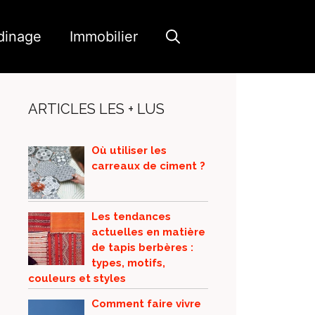
dinage
Immobilier
ARTICLES LES + LUS
Où utiliser les
carreaux de ciment ?
Les tendances
actuelles en matière
de tapis berbères :
types, motifs,
couleurs et styles
Comment faire vivre