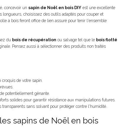
ité, concevoir un
sapin de Noël en bois DIY
est une excellente
s longueurs, choisissez des outils adaptés pour couper et
olle à bois feront office de lien assuré pour tenir l'ensemble
isez du
bois de récupération
ou salvage tel que le
bois flotté
inale. Pensez aussi à sélectionner des produits non traités
 croquis de votre sapin.
révues.
rde potentiellement gênante.
orts solides pour garantir résistance aux manipulations futures.
s transparents sans solvant pour protéger contre l'humidité.
les sapins de Noël en bois