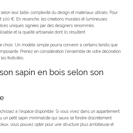
 selon leur taille, complexité du design et matériaux utilisés. Pour
 100 €. En revanche, les créations murales et lumineuses
pièces uniques signées par des designers renommés.
isable et la qualité artisanale dont ils résultent.
otre choix. Un modèle simple pourra convenir à certains tandis que
 imposante. Prenez en considération l'ensemble de votre décoration
es festivités.
 son sapin en bois selon son
ce
léchissez à l'espace disponible. Si vous vivez dans un appartement
ou un petit sapin minimaliste qui saura se fondre discrètement
pacieux, vous pouvez opter pour une structure plus ambitieuse et