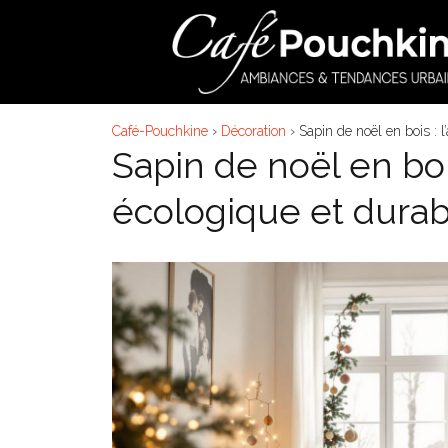
Aller
au
contenu
Café-Pouchkine
›
Décoration
›
Sapin de noël en bois : l
Sapin de noël en bois
écologique et durab