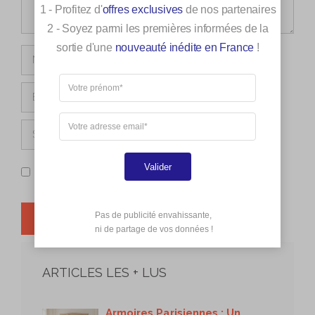
1 - Profitez d'
offres exclusives
de nos partenaires
2 - Soyez parmi les premières informées de la
sortie d'une
nouveauté inédite en France
!
Nom
E-
mail
Site
web
Enregistrer mon nom, mon e-mail et mon site dans le
Valider
navigateur pour mon prochain commentaire.
Pas de publicité envahissante,

 ni de partage de vos données !
ARTICLES LES + LUS
Armoires Parisiennes : Un