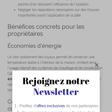
poches d'air réduisant l'efficience de l'isolation.
Négliger les réparations nécessaires sur des fissures
importantes avant l'application de la pâte.
Bénéfices concrets pour les
propriétaires
Économies d'énergie
Un bon scellement des tuyaux permet de conserver une
température stable à l'intérieur de la maison, limitant ainsi
l'usage intensif des systèmes de chauffage et de climatisation.
Cela génère des économies significatives sur les
coûts
Rejoignez notre
énergétiques
à long terme. Par ailleurs, un logement bien
isolé empêche les échanges thermiques indésirables entre
Newsletter
l’extérieur et l’intérieur.
Confort thermique et protection
1 - Profitez d'
offres exclusives
de nos partenaires
contre l’humidité