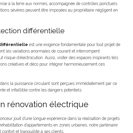
e mise à la terre aux normes, accompagnée de contrôles ponctuels
nctions sévères peuvent être imposées au propriétaire négligent en
tection différentielle
différentielle
est une exigence fondamentale pour tout projet de
nt les variations anormales de courant et interrompent
t risque d’électrocution. Aussi, visiter des espaces inspirants tels
tions créatives et déco pour intégrer harmonieusement ces
s dans la puissance circulant sont perçues immédiatement par ce
e et infaillible contre les dangers potentiels.
en rénovation électrique
nonceur jouit d’une longue expérience dans la réalisation de projets
réhabilitation d’appartements en zones urbaines, notre partenaire
confort et tranquillité à ses clients.