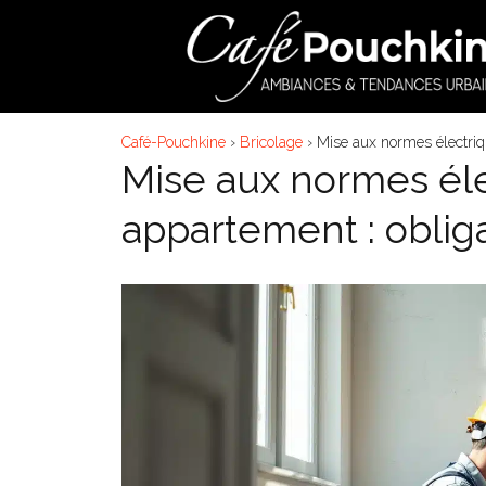
Aller
au
contenu
Café-Pouchkine
›
Bricolage
›
Mise aux normes électriq
Mise aux normes él
appartement : obliga