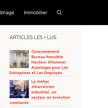
dinage
Immobilier
ARTICLES LES + LUS
Cloisonnement
Bureau Amovible
Hauteur d’Homme :
Avantages pour Les
Entreprises et Les Employés
Le métier
d’électricien
industriel : un
secteur en évolution
constante