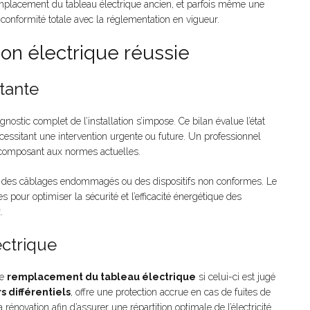
remplacement du tableau électrique ancien, et parfois même une
 conformité totale avec la réglementation en vigueur.
ion électrique réussie
stante
agnostic complet de l’installation s’impose. Ce bilan évalue l’état
écessitant une intervention urgente ou future. Un professionnel
e composant aux normes actuelles.
e des câblages endommagés ou des dispositifs non conformes. Le
 pour optimiser la sécurité et l’efficacité énergétique des
.
ctrique
le
remplacement du tableau électrique
si celui-ci est jugé
s différentiels
, offre une protection accrue en cas de fuites de
rénovation afin d’assurer une répartition optimale de l’électricité