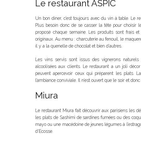
Le restaurant ASPIC
Un bon diner, c’est toujours avec du vin à table. Le r
Plus besoin donc de se casser la tête pour choisir 
proposé chaque semaine. Les produits sont frais et 
originaux. Au menu : charcuterie au fenouil, le maquerea
il y a la quenelle de chocolat et bien d’autres.
Les vins servis sont issus des vignerons naturels
alcoolisées aux clients. Le restaurant a un joli décor
peuvent apercevoir ceux qui préparent les plats. La
l’ambiance conviviale. Il n’est ouvert que le soir et donc
Miura
Le restaurant Miura fait découvrir aux parisiens les dél
les plats de Sashimi de sardines fumées ou des coquil
mayo ou une macédoine de jeunes légumes à l’estrago
d’Ecosse.