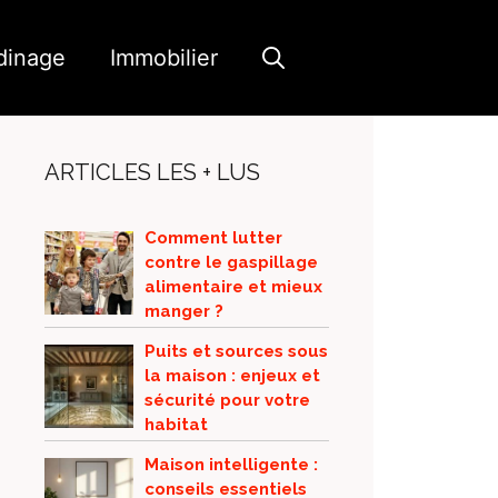
dinage
Immobilier
ARTICLES LES + LUS
Comment lutter
contre le gaspillage
alimentaire et mieux
manger ?
Puits et sources sous
la maison : enjeux et
sécurité pour votre
habitat
Maison intelligente :
conseils essentiels