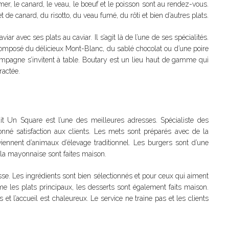
 mer, le canard, le veau, le bœuf et le poisson sont au rendez-vous.
e canard, du risotto, du veau fumé, du rôti et bien d’autres plats.
 avec ses plats au caviar. Il s’agit là de l’une de ses spécialités.
omposé du délicieux Mont-Blanc, du sablé chocolat ou d’une poire
ampagne s’invitent à table. Boutary est un lieu haut de gamme qui
ractée.
ait Un Square est l’une des meilleures adresses. Spécialiste des
onné satisfaction aux clients. Les mets sont préparés avec de la
viennent d’animaux d’élevage traditionnel. Les burgers sont d’une
t la mayonnaise sont faites maison.
sse. Les ingrédients sont bien sélectionnés et pour ceux qui aiment
me les plats principaux, les desserts sont également faits maison.
t l’accueil est chaleureux. Le service ne traine pas et les clients