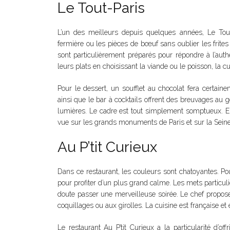
Le Tout-Paris
L’un des meilleurs depuis quelques années, Le Tout-
fermière ou les pièces de bœuf sans oublier les frites
sont particulièrement préparés pour répondre à l’auth
leurs plats en choisissant la viande ou le poisson, la
Pour le dessert, un soufflet au chocolat fera certainem
ainsi que le bar à cocktails offrent des breuvages au g
lumières. Le cadre est tout simplement somptueux. En
vue sur les grands monuments de Paris et sur la Seine
Au P’tit Curieux
Dans ce restaurant, les couleurs sont chatoyantes. Pour
pour profiter d’un plus grand calme. Les mets particu
doute passer une merveilleuse soirée. Le chef propos
coquillages ou aux girolles. La cuisine est française e
Le restaurant Au P’tit Curieux a la particularité d’of