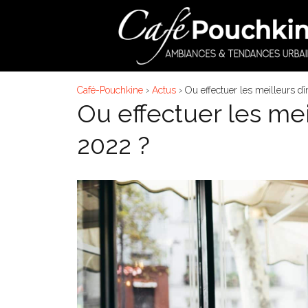
Aller
au
contenu
Café-Pouchkine
›
Actus
›
Ou effectuer les meilleurs dî
Ou effectuer les mei
2022 ?