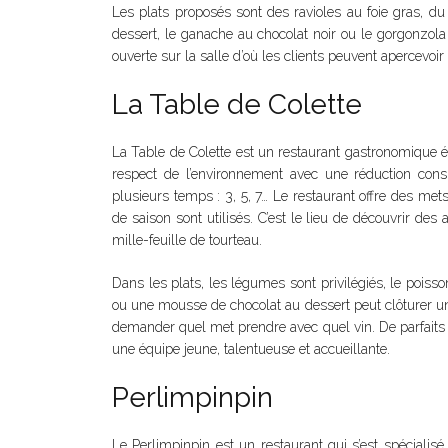
Les plats proposés sont des ravioles au foie gras, du
dessert, le ganache au chocolat noir ou le gorgonzola à 
ouverte sur la salle d’où les clients peuvent apercevo
La Table de Colette
La Table de Colette est un restaurant gastronomique é
respect de l’environnement avec une réduction con
plusieurs temps : 3, 5, 7… Le restaurant offre des mets
de saison sont utilisés. C’est le lieu de découvrir d
mille-feuille de tourteau.
Dans les plats, les légumes sont privilégiés, le poiss
ou une mousse de chocolat au dessert peut clôturer un b
demander quel met prendre avec quel vin. De parfaits
une équipe jeune, talentueuse et accueillante.
Perlimpinpin
Le Perlimpinpin est un restaurant qui s’est spécialisé