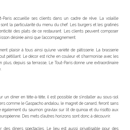
Paris accueille ses clients dans un cadre de rêve. La volaille
 sont la particularité du menu du chef. Les burgers et les gratinés
enticité des plats de ce restaurant. Les clients peuvent composer
 cuisson désirée ainsi que l’accompagnement.
ent plaisir à tous ainsi qu’une variété de pâtisserie. La brasserie
out pétillant. Le décor est riche en couleur et s’harmonise avec les
 plus, depuis sa terrasse, Le Tout-Paris donne une extraordinaire
.
 un diner en tête-à-tête, il est possible de s’installer au sous-sol
liers comme le Gaspacho andalou, le magret de canard, feront sans
e également du saumon gravlax sur lit de quinoa et du risotto aux
t européenne. Des mets d’autres horizons sont donc à découvrir.
frir des diners spectacles. Le lieu est aussi privatisable pour des