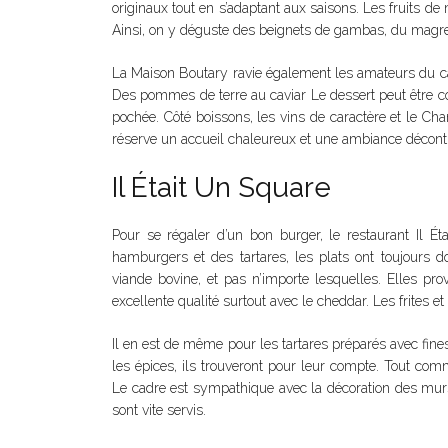
originaux tout en s’adaptant aux saisons. Les fruits de
Ainsi, on y déguste des beignets de gambas, du magret d
La Maison Boutary ravie également les amateurs du caviar
Des pommes de terre au caviar Le dessert peut être c
pochée. Côté boissons, les vins de caractère et le Ch
réserve un accueil chaleureux et une ambiance décont
Il Était Un Square
Pour se régaler d’un bon burger, le restaurant Il Ét
hamburgers et des tartares, les plats ont toujours d
viande bovine, et pas n’importe lesquelles. Elles pro
excellente qualité surtout avec le cheddar. Les frites e
Il en est de même pour les tartares préparés avec fine
les épices, ils trouveront pour leur compte. Tout com
Le cadre est sympathique avec la décoration des murs e
sont vite servis.