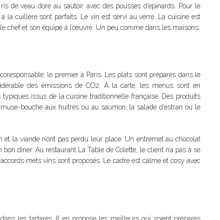
 ris de veau doré au sautoir avec des pousses d’épinards. Pour le
la cuillère sont parfaits. Le vin est servi au verre. La cuisine est
ir le chef et son équipe à l’œuvre. Un peu comme dans les maisons.
coresponsable, le premier à Paris. Les plats sont préparés dans le
sidérable des émissions de CO2. À la carte, les menus sont en
 typiques issus de la cuisine traditionnelle française. Des produits
es amuse-bouche aux huitres ou au saumon, la salade d’estran ou le
on et la viande n’ont pas perdu leur place. Un entremet au chocolat
on diner. Au restaurant La Table de Colette, le client n’a pas à se
 accords mets vins sont proposés. Le cadre est calme et cosy avec
 dans les tartares. Il en propose les meilleurs qui soient préparés