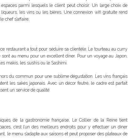
 espaces parmi lesquels le client peut choisir. Un large choix de
liqueurs, les vins ou les bières. Une connexion wifi gratuite rend
 chef s’affaire.
e restaurant a tout pour séduire sa clientèle. Le tourteau au curry
sont au menu pour un excellent diner. Pour un voyage au Japon,
es makis, les sushis ou le Sashimi.
ls hors du commun pour une sublime dégustation. Les vins français
utent les sakés japonais. Avec un décor feutré, le cadre est parfait
sent un service de qualité.
iques de la gastronomie française, Le Collier de la Reine tient
aces, c’est l’un des meilleurs endroits pour y effectuer un diner
rant, le menu s’adapte aux saisons et peut proposer des plateaux de