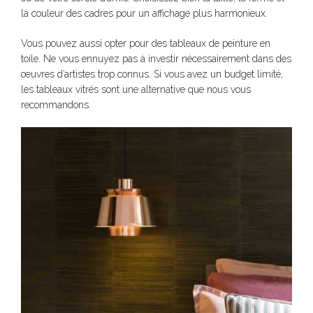
la couleur des cadres pour un affichage plus harmonieux.
Vous pouvez aussi opter pour des tableaux de peinture en
toile. Ne vous ennuyez pas à investir nécessairement dans des
œuvres d’artistes trop connus. Si vous avez un budget limité,
les tableaux vitrés sont une alternative que nous vous
recommandons.