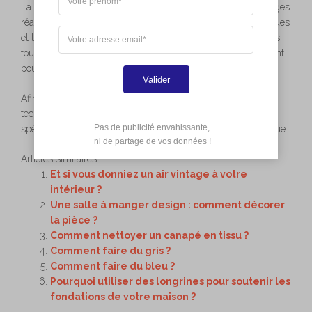
La rapidité de mise en œuvre ainsi que la qualité des ouvrages
réalisés contribuent à optimiser les performances énergétiques
et thermiques des bâtiments. Réduire les coûts énergétiques
tout au long du cycle de vie d’un bâtiment est très intéressant
pour l’environnement !
Valider
Afin de profiter pleinement des avantages offerts par cette
technique, il est essentiel de faire appel à un fabricant
Pas de publicité envahissante,

spécialisé dans la production d’éléments en béton préfabriqué.
 ni de partage de vos données !
Articles similaires:
Et si vous donniez un air vintage à votre
intérieur ?
Une salle à manger design : comment décorer
la pièce ?
Comment nettoyer un canapé en tissu ?
Comment faire du gris ?
Comment faire du bleu ?
Pourquoi utiliser des longrines pour soutenir les
fondations de votre maison ?