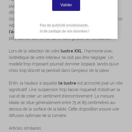
Valider
puissant peut créer une atmosphère inadéquate pour des
dîners intimes, alors qu’une luminosité insuffisante rendrait
l’espace peu accueillant. L’utilisation d’un variateur devient ainsi
indispensable. Ce dispositif vous permet d’
ajuster
Pas de publicité envahissante,

 ni de partage de vos données !
l’éclairage
en fonction des occasions, apportant une
polyvalence bienvenue dans votre gestion de l’ambiance.
Lors de la sélection de votre
lustre XXL
, l’harmonie avec
l’esthétique de votre intérieur ne doit pas être négligée. Un
modèle trop imposant pourrait dominer l’espace, tandis qu’un
choix trop discret se perdrait dans l’ampleur de la pièce.
Enfin, la hauteur à laquelle
le lustre
est accroché joue un rôle
significatif. Une suspension trop basse risquerait d’obstruer la
vue et de créer un sentiment d’encombrement. La mesure
idéale se situe généralement entre 75 et 85 centimètres au-
dessus de la surface de la table. Cette disposition assure une
diffusion optimale de la lumière.
Articles similaires: