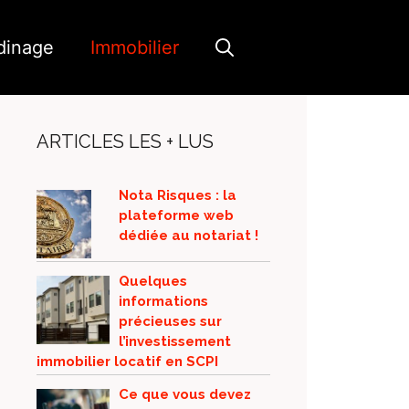
dinage
Immobilier
ARTICLES LES + LUS
Nota Risques : la
plateforme web
dédiée au notariat !
Quelques
informations
précieuses sur
l’investissement
immobilier locatif en SCPI
Ce que vous devez