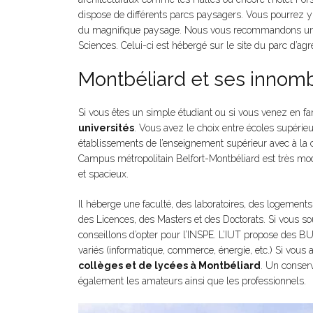
dispose de différents parcs paysagers. Vous pourrez y ef
du magnifique paysage. Nous vous recommandons un peti
Sciences. Celui-ci est hébergé sur le site du parc d’agr
Montbéliard et ses innomb
Si vous êtes un simple étudiant ou si vous venez en fam
universités
. Vous avez le choix entre écoles supérieu
établissements de l’enseignement supérieur avec à la cl
Campus métropolitain Belfort-Montbéliard est très mod
et spacieux.
Il héberge une faculté, des laboratoires, des logement
des Licences, des Masters et des Doctorats. Si vous so
conseillons d’opter pour l’INSPE. L’IUT propose des B
variés (informatique, commerce, énergie, etc.) Si vous
collèges et de lycées à Montbéliard
. Un conserv
également les amateurs ainsi que les professionnels.