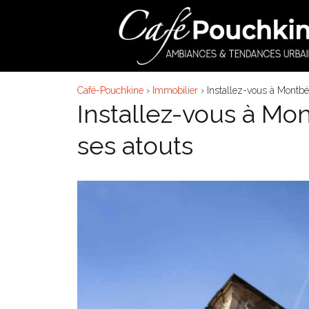
Aller
au
contenu
Café-Pouchkine
›
Immobilier
›
Installez-vous à Montbél
Installez-vous à Mon
ses atouts