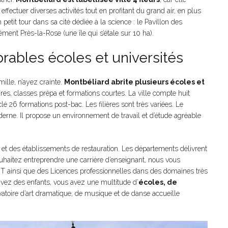
fectuer diverses activités tout en profitant du grand air, en plus
t tour dans sa cité dédiée à la science : le Pavillon des
ément Près-la-Rose (une île qui s’étale sur 10 ha).
rables écoles et universités
ille, n’ayez crainte.
Montbéliard abrite plusieurs écoles et
res, classes prépa et formations courtes. La ville compte huit
é 26 formations post-bac. Les filières sont très variées. Le
erne. Il propose un environnement de travail et d’étude agréable
s et des établissements de restauration. Les départements délivrent
uhaitez entreprendre une carrière d’enseignant, nous vous
UT ainsi que des Licences professionnelles dans des domaines très
 avez des enfants, vous avez une multitude d’
écoles, de
atoire d’art dramatique, de musique et de danse accueille