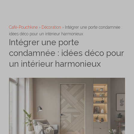
Aller
M
au
contenu
Café-Pouchkine
›
Décoration
›
Intégrer une porte condamnée :
idées déco pour un intérieur harmonieux
Intégrer une porte
condamnée : idées déco pour
un intérieur harmonieux