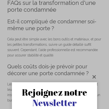
FAQs sur la transformation d'une
porte condamnée
Est-il compliqué de condamner soi-
même une porte ?
Cela peut être simple avec les bons outils et matériaux, et pour
les petites transformations, suivre un guide détaillé suffit
souvent. Cependant, l'aide professionnelle est recommandée
pour assurer stabilité et qualité.
Quels coûts dois-je prévoir pour
décorer une porte condamnée ?
Les coûts varient énormément selon les matériaux choisis et
Rejoignez notre
leur complexité de pose. De la peinture peu coûteuse aux
installations sur mesure onéreuses, il est essentiel d'établir un
Newsletter
budget clair dès le départ.