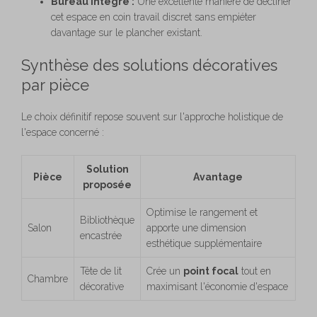
Bureau intégré :
Une excellente manière de décliner
cet espace en coin travail discret sans empiéter
davantage sur le plancher existant.
Synthèse des solutions décoratives
par pièce
Le choix définitif repose souvent sur l'approche holistique de
l'espace concerné :
Solution
Pièce
Avantage
proposée
Optimise le rangement et
Bibliothèque
Salon
apporte une dimension
encastrée
esthétique supplémentaire
Tête de lit
Crée un
point focal
tout en
Chambre
décorative
maximisant l'économie d'espace