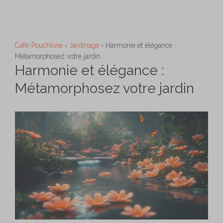
Aller
M
au
contenu
Café-Pouchkine
›
Jardinage
›
Harmonie et élégance :
Métamorphosez votre jardin
Harmonie et élégance :
Métamorphosez votre jardin