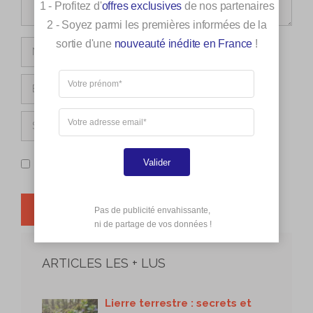
1 - Profitez d'
offres exclusives
de nos partenaires
2 - Soyez parmi les premières informées de la
sortie d'une
nouveauté inédite en France
!
Nom
E-
mail
Site
web
Enregistrer mon nom, mon e-mail et mon site dans le
Valider
navigateur pour mon prochain commentaire.
Pas de publicité envahissante,

 ni de partage de vos données !
ARTICLES LES + LUS
Lierre terrestre : secrets et