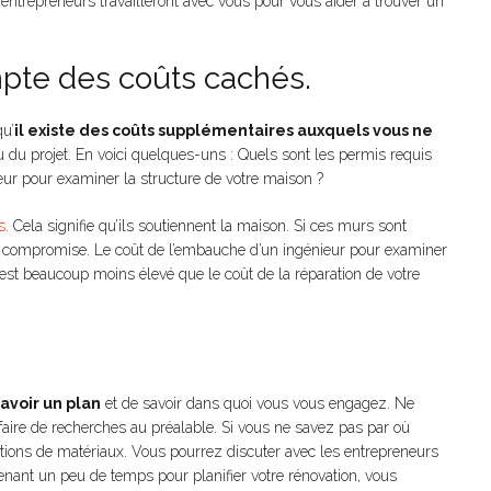
s entrepreneurs travailleront avec vous pour vous aider à trouver un
mpte des coûts cachés.
qu’
il existe des coûts supplémentaires auxquels vous ne
u du projet. En voici quelques-uns : Quels sont les permis requis
eur pour examiner la structure de votre maison ?
s
. Cela signifie qu’ils soutiennent la maison. Si ces murs sont
re compromise. Le coût de l’embauche d’un ingénieur pour examiner
est beaucoup moins élevé que le coût de la réparation de votre
avoir un plan
et de savoir dans quoi vous vous engagez. Ne
faire de recherches au préalable. Si vous ne savez pas par où
ions de matériaux. Vous pourrez discuter avec les entrepreneurs
renant un peu de temps pour planifier votre rénovation, vous