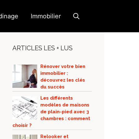
dinage
Immobilier
ARTICLES LES + LUS
Rénover votre bien
immobilier :
découvrez les clés
du succès
Les différents
modèles de maisons
de plain-pied avec 3
chambres : comment
choisir ?
Relooker et