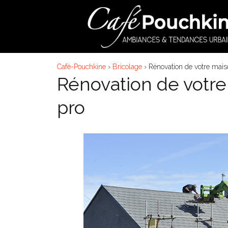
Aller
au
contenu
Café-Pouchkine
›
Bricolage
›
Rénovation de votre maiso
Rénovation de votre 
pro