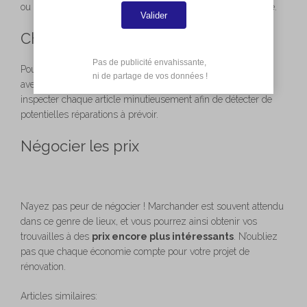
ou rétro, parfaits pour personnaliser sans casser votre tirelire.
Valider
Chiner efficacement
Pas de publicité envahissante,

Pour tirer le meilleur parti de vos séances de chine, allez-y
 ni de partage de vos données !
avec une idée précise de ce que vous cherchez. Veillez à
inspecter chaque article minutieusement afin de détecter de
potentielles réparations à prévoir.
Négocier les prix
N’ayez pas peur de négocier ! Marchander est souvent attendu
dans ce genre de lieux, et vous pourrez ainsi obtenir vos
trouvailles à des
prix encore plus intéressants
. N’oubliez
pas que chaque économie compte pour votre projet de
rénovation.
Articles similaires: