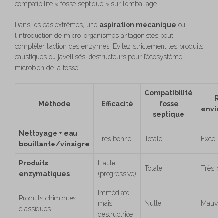
compatibilité « fosse septique » sur l’emballage.
Dans les cas extrêmes, une
aspiration mécanique
ou
l’introduction de micro-organismes antagonistes peut
compléter l’action des enzymes. Évitez strictement les produits
caustiques ou javellisés, destructeurs pour l’écosystème
microbien de la fosse.
Compatibilité
Méthode
Efficacité
fosse
envi
septique
Nettoyage + eau
Très bonne
Totale
Excel
bouillante/vinaigre
Produits
Haute
Totale
Très 
enzymatiques
(progressive)
Immédiate
Produits chimiques
mais
Nulle
Mauv
classiques
destructrice