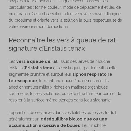
adaptés à leur éradication. Chaque espèce possède ses
particularités : forme, couleur, mode de déplacement et lieu de
prolifération. Cette observation attentive révèle souvent l’origine
du problème et oriente vers la solution la plus respectueuse de
votre environnement domestique.
Reconnaître les vers à queue de rat :
signature d’Eristalis tenax
Les
vers à queue de rat
, issus des larves de mouche
eristalis (
Eristalis tenax
), se distinguent par leur silhouette
segmentée brunâtre et surtout leur
siphon respiratoire
télescopique
, formant une queue fine démesurée. Ils
affectionnent les milieux riches en matières organiques
comme les fosses septiques, où cette structure leur permet de
respirer à la surface même plongés dans l’eau stagnante.
L’apparition de ces larves dans vos toilettes ou fosses traduit
généralement un
déséquilibre biologique ou une
accumulation excessive de boues
. Leur mobilité