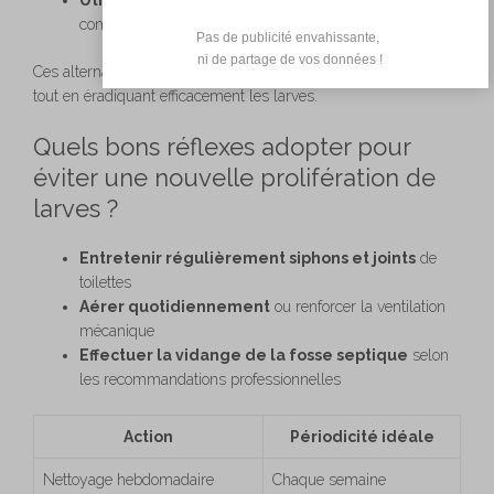
compatibles fosse septique
Pas de publicité envahissante,

 ni de partage de vos données !
Ces alternatives préservent l’équilibre microbien du système
tout en éradiquant efficacement les larves.
Quels bons réflexes adopter pour
éviter une nouvelle prolifération de
larves ?
Entretenir régulièrement siphons et joints
de
toilettes
Aérer quotidiennement
ou renforcer la ventilation
mécanique
Effectuer la vidange de la fosse septique
selon
les recommandations professionnelles
Action
Périodicité idéale
Nettoyage hebdomadaire
Chaque semaine