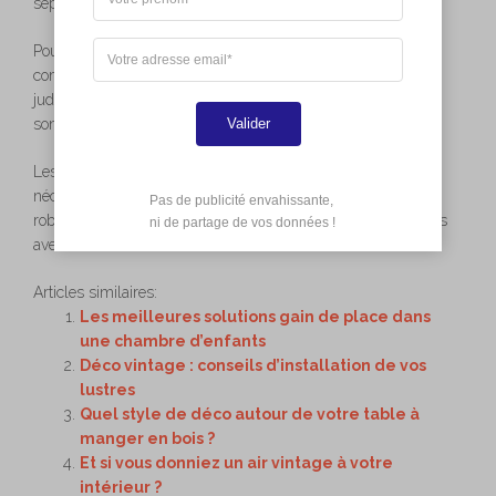
séparation élégante sans cloisonner l’espace visuellement.
Pour les petites salles de bains, une cabine de douche
compacte avec portes coulissantes peut être une option
judicieuse. Ces portes prennent moins de place lorsqu’elles
Valider
sont ouvertes comparées aux portes battantes.
Les baignoires îlot apportent
une touche de luxe
, mais
nécessitent une surface conséquente. Assurez-vous que les
Pas de publicité envahissante,

robinets et la robinetterie soient faciles d’accès et harmonisés
 ni de partage de vos données !
avec le reste de la décoration.
Articles similaires:
Les meilleures solutions gain de place dans
une chambre d’enfants
Déco vintage : conseils d’installation de vos
lustres
Quel style de déco autour de votre table à
manger en bois ?
Et si vous donniez un air vintage à votre
intérieur ?