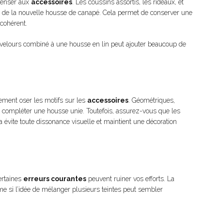
 penser aux
accessoires
. Les coussins assortis, les rideaux, et
on de la nouvelle housse de canapé. Cela permet de conserver une
cohérent.
n velours combiné à une housse en lin peut ajouter beaucoup de
ement oser les motifs sur les
accessoires
. Géométriques,
 compléter une housse unie. Toutefois, assurez-vous que les
a évite toute dissonance visuelle et maintient une décoration
ertaines
erreurs courantes
peuvent ruiner vos efforts. La
ême si l’idée de mélanger plusieurs teintes peut sembler