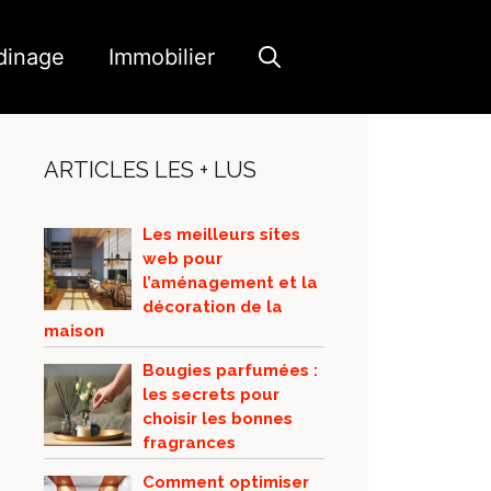
dinage
Immobilier
ARTICLES LES + LUS
Les meilleurs sites
web pour
l’aménagement et la
décoration de la
maison
Bougies parfumées :
les secrets pour
choisir les bonnes
fragrances
Comment optimiser