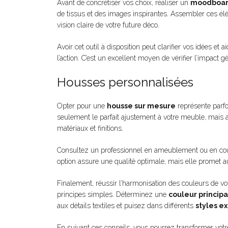
Avant de concrétiser vos choix, réaliser un
moodboa
de tissus et des images inspirantes. Assembler ces 
vision claire de votre future déco.
Avoir cet outil à disposition peut clarifier vos idées et 
l’action. C’est un excellent moyen de vérifier l’impact
Housses personnalisées
Opter pour une
housse sur mesure
représente parfo
seulement le parfait ajustement à votre meuble, mais a
matériaux et finitions.
Consultez un professionnel en ameublement ou en cou
option assure une qualité optimale, mais elle promet 
Finalement, réussir l’harmonisation des couleurs de 
principes simples. Déterminez une
couleur princip
aux détails textiles et puisez dans différents
styles ex
En suivant ces conseils, vous pourrez transformer votre 