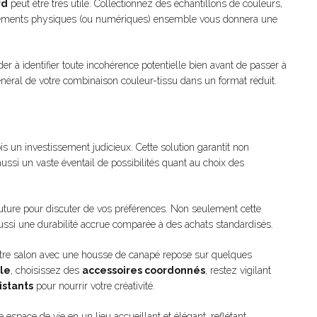
rd
peut être très utile. Collectionnez des échantillons de couleurs,
éléments physiques (ou numériques) ensemble vous donnera une
aider à identifier toute incohérence potentielle bien avant de passer à
 général de votre combinaison couleur-tissu dans un format réduit.
is un investissement judicieux. Cette solution garantit non
ussi un vaste éventail de possibilités quant au choix des
ture pour discuter de vos préférences. Non seulement cette
aussi une durabilité accrue comparée à des achats standardisés.
votre salon avec une housse de canapé repose sur quelques
ale
, choisissez des
accessoires coordonnés
, restez vigilant
istants
pour nourrir votre créativité.
espace de vie en un lieu accueillant et élégant, reflétant