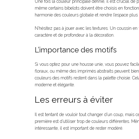
Une fois la couleur principale définie, il est crucial de
même certains bibelots doivent être choisis en foncti
harmonie des couleurs globale et rendre l’espace plus 
N’hésitez pas à jouer avec les textures. Un coussin e
caractère et de profondeur à la décoration.
L’importance des motifs
Si vous optez pour une housse unie, vous pouvez facil
floraux, ou même des imprimés abstraits peuvent bien
couleurs des motifs restent dans la palette choisie. Cel
moderne et élégante.
Les erreurs à éviter
Il est tentant de vouloir tout changer d’un coup, mais c
première est d’utiliser trop de couleurs différentes. M
intéressante, il est important de rester modéré.