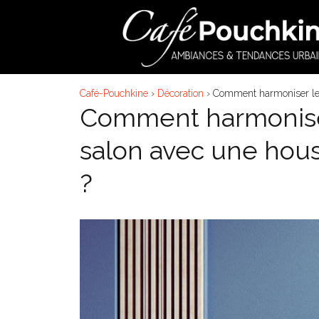
Aller
au
contenu
Café-Pouchkine
›
Décoration
›
Comment harmoniser les
Comment harmoniser
salon avec une hou
?