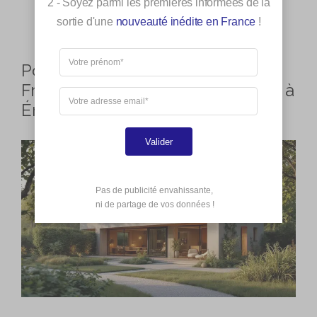
2 - Soyez parmi les premières informées de la
sortie d'une
nouveauté inédite en France
!
Pourquoi de Plus en Plus de
Français Optent pour une Maison à
Énergie Positive
Valider
Pas de publicité envahissante,

 ni de partage de vos données !