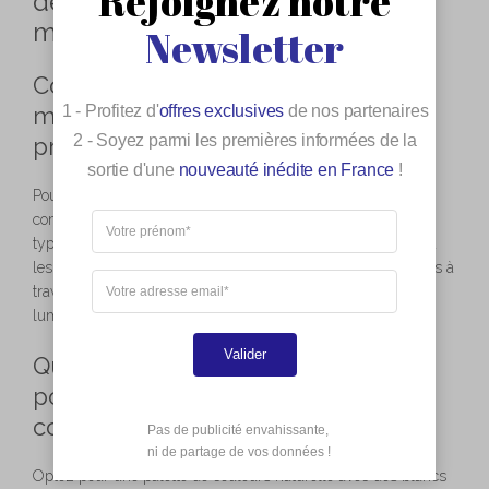
Rejoignez notre
décoration provençale chic et
moderne
Newsletter
Comment équilibrer tradition et
1 - Profitez d'
offres exclusives
de nos partenaires
modernité dans une décoration
2 - Soyez parmi les premières informées de la
provençale ?
sortie d'une
nouveauté inédite en France
!
Pour marier harmonieusement tradition et modernité,
commencez par maintenir les éléments architecturaux
typiquement provençaux, comme les poutres apparentes ou
les pierres anciennes. Ajoutez ensuite des touches modernes à
travers des appareils électroménagers récents ou des
luminaires design.
Valider
Quelle couleur doit-on privilégier
pour un intérieur provençal
contemporain ?
Pas de publicité envahissante,

 ni de partage de vos données !
Optez pour une palette de couleurs naturelle avec des blancs