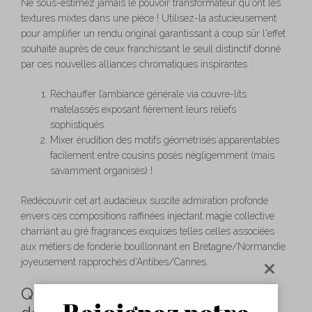
Ne sous-estimez jamais le pouvoir transformateur qu'ont les
textures mixtes dans une pièce ! Utilisez-la astucieusement
pour amplifier un rendu original garantissant à coup sûr l'effet
souhaité auprès de ceux franchissant le seuil distinctif donné
par ces nouvelles alliances chromatiques inspirantes :
Réchauffer l’ambiance générale via couvre-lits
matelassés exposant fièrement leurs reliefs
sophistiqués.
Mixer érudition des motifs géométrisés apparentables
facilement entre cousins posés négligemment (mais
savamment organisés) !
Redécouvrir cet art audacieux suscite admiration profonde
envers ces compositions raffinées injectant magie collective
charriant au gré fragrances exquises telles celles associées
aux métiers de fonderie bouillonnant en Bretagne/Normandie
joyeusement rapprochés d'Antibes/Cannes.
Questions fréquentes sur la