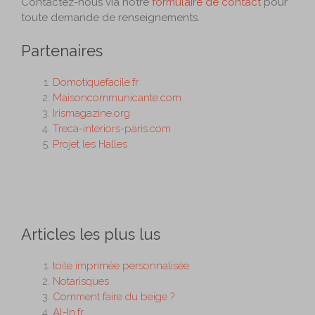
Contactez-nous via notre
formulaire de contact
pour
toute demande de renseignements.
Partenaires
Domotiquefacile.fr
Maisoncommunicante.com
Irismagazine.org
Treca-interiors-paris.com
Projet les Halles
Articles les plus lus
toile imprimée personnalisée
Notarisques
Comment faire du beige ?
Al-In.fr