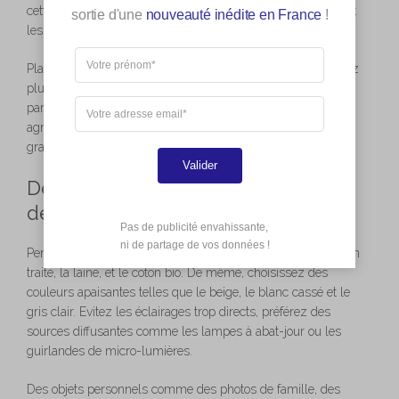
cette sensation de confort et de douceur recherchée pendant
sortie d'une
nouveauté inédite en France
!
les froides soirées d’hiver.
Placez des plaids en fausse fourrure sur le canapé, disposez
plusieurs coussins douillets, et installez quelques bougies
parfumées ici et là. Les lumières tamisées, les textures
agréables au toucher et les odeurs apaisantes participent
grandement à instaurer une ambiance relaxante.
Valider
Détails supplémentaires pour une
déco cocooning réussie
Pas de publicité envahissante,

 ni de partage de vos données !
Pensez à intégrer des matériaux naturels comme le bois non
traité, la laine, et le coton bio. De même, choisissez des
couleurs apaisantes telles que le beige, le blanc cassé et le
gris clair. Evitez les éclairages trop directs, préférez des
sources diffusantes comme les lampes à abat-jour ou les
guirlandes de micro-lumières.
Des objets personnels comme des photos de famille, des