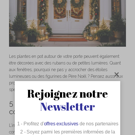
Les plantes en pot autour de votre porte peuvent également
être décorées avec des rubans ou de petites lumières. Quant
aux fenêtres, pourquoi ne pas y accrocher des étoiles
lumineuses ou des figurines de Père Noël ? Pensez aussi aux
projeteurs de lumière laser si vous aimez les effets
Rejoignez notre
spectaculaires.
5 – Créer une ambiance
Newsletter
cocooning intérieure
1 - Profitez d'
offres exclusives
de nos partenaires
L’intérieur de votre maison doit respirer la chaleur et la
2 - Soyez parmi les premières informées de la
convivialité. Adoptez une
déco cocooning
pour apporter