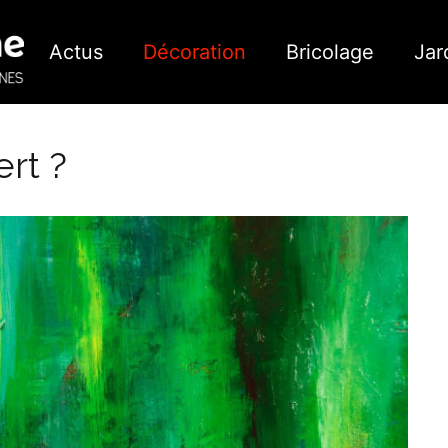
Actus
Décoration
Bricolage
Jar
rt ?