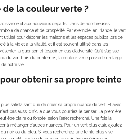
 de la couleur verte ?
la croissance et aux nouveaux départs. Dans de nombreuses
mbole de chance et de prospérité. Par exemple, en Irlande, le vert
t utilisé pour décorer les maisons et les espaces publics lors de
 à la vie et à la vitalité, et il est souvent utilisé dans les
résenter la guérison et l’espoir en cas d’adversité. Qu’il s’agisse
 ou du vert frais du printemps, la couleur verte possède un large
de notre vie.
pour obtenir sa propre teinte
e plus satisfaisant que de créer sa propre nuance de vert. Et avec
’est pas aussi difficile que vous pourriez le penser. La première
ut être claire ou foncée, selon l’effet recherché. Une fois la
er à mélanger d’autres nuances. Pour un vert plus clair, ajoutez
 du noir ou du bleu. Si vous recherchez une teinte plus vive,
 plus subtil, ajoutez du brun ou du gris. En expérimentant