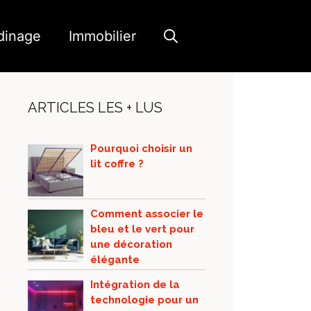
dinage
Immobilier
ARTICLES LES + LUS
Pourquoi choisir un
lit coffre ?
Comment associer le
bleu et le vert pour
une décoration
élégante
Intégration de la
technologie pour un