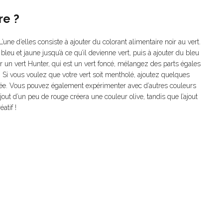
re ?
L’une d’elles consiste à ajouter du colorant alimentaire noir au vert.
leu et jaune jusqu’à ce qu’il devienne vert, puis à ajouter du bleu
ir un vert Hunter, qui est un vert foncé, mélangez des parts égales
t. Si vous voulez que votre vert soit mentholé, ajoutez quelques
vrée. Vous pouvez également expérimenter avec d’autres couleurs
jout d’un peu de rouge créera une couleur olive, tandis que l’ajout
atif !