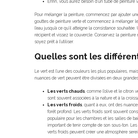
Enfin, vous aurez besoin d’un tube de peinture v
Pour mélanger la peinture, commencez par ajouter une 
gouttes de peinture verte et commencez à mélanger les
l’eau jusqu’à ce qu’il atteigne la consistance souhaitée
récipient et vissez le couvercle. Conservez la peintur
soyez prêt à l’utiliser.
Quelles sont les différen
Le vert est l’une des couleurs les plus populaires, mais 
nuances de vert peuvent être divisées en deux grandes
Les verts chauds
, comme l’olive et le citron
sont souvent associées à la nature et à la croiss
Les verts froids
, quant à eux, ont des nuances
forêt profond. Les verts froids sont souvent con
populaire pour les chambres et les salles de bai
important de tenir compte de son sous-ton. Les 
verts froids peuvent créer une atmosphère serei